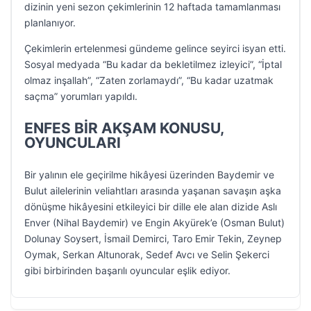
dizinin yeni sezon çekimlerinin 12 haftada tamamlanması
planlanıyor.
Çekimlerin ertelenmesi gündeme gelince seyirci isyan etti.
Sosyal medyada “Bu kadar da bekletilmez izleyici”, “İptal
olmaz inşallah”, “Zaten zorlamaydı”, “Bu kadar uzatmak
saçma” yorumları yapıldı.
ENFES BİR AKŞAM KONUSU,
OYUNCULARI
Bir yalının ele geçirilme hikâyesi üzerinden Baydemir ve
Bulut ailelerinin veliahtları arasında yaşanan savaşın aşka
dönüşme hikâyesini etkileyici bir dille ele alan dizide Aslı
Enver (Nihal Baydemir) ve Engin Akyürek’e (Osman Bulut)
Dolunay Soysert, İsmail Demirci, Taro Emir Tekin, Zeynep
Oymak, Serkan Altunorak, Sedef Avcı ve Selin Şekerci
gibi birbirinden başarılı oyuncular eşlik ediyor.