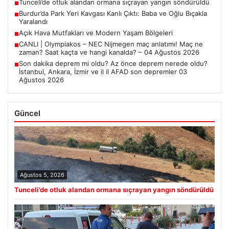
Tunceli’de otluk alandan ormana sıçrayan yangın söndürüldü
■
Burdur’da Park Yeri Kavgası Kanlı Çıktı: Baba ve Oğlu Bıçakla
■
Yaralandı
Açık Hava Mutfakları ve Modern Yaşam Bölgeleri
■
CANLI | Olympiakos – NEC Nijmegen maç anlatımı! Maç ne
■
zaman? Saat kaçta ve hangi kanalda? – 04 Ağustos 2026
Son dakika deprem mi oldu? Az önce deprem nerede oldu?
■
İstanbul, Ankara, İzmir ve il il AFAD son depremler 03
Ağustos 2026
Güncel
Ağustos 5, 2026
Tunceli’de otluk alandan ormana sıçrayan yangın söndürüldü