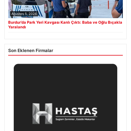
Ağustos 5, 2026
Burdur’da Park Yeri Kavgası Kanlı Çıktı: Baba ve Oğlu Bıçakla
Yaralandı
Son Eklenen Firmalar