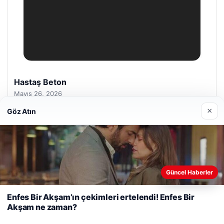
Prenses Night Club
Nisan 29, 2026
×
Göz Atın
Web sitemizi nasıl kullandığınızı daha iyi anlayabilmek,
Güncel Haberler
© 2026 Güzel Gazete Haberleri
deneyiminizi kişiselleştirmek ve geliştirmek amacıyla çerezler
o
kullanıyoruz.
Çerez Politikamız
Enfes Bir Akşam’ın çekimleri ertelendi! Enfes Bir
Akşam ne zaman?
Reddet
Kabul Et