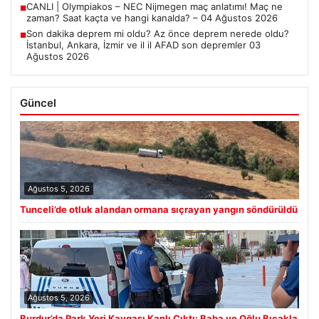
CANLI | Olympiakos – NEC Nijmegen maç anlatımı! Maç ne
■
zaman? Saat kaçta ve hangi kanalda? – 04 Ağustos 2026
Son dakika deprem mi oldu? Az önce deprem nerede oldu?
■
İstanbul, Ankara, İzmir ve il il AFAD son depremler 03
Ağustos 2026
Güncel
Ağustos 5, 2026
Tunceli’de otluk alandan ormana sıçrayan yangın söndürüldü
Ağustos 5, 2026
Burdur’da Park Yeri Kavgası Kanlı Çıktı: Baba ve Oğlu Bıçakla