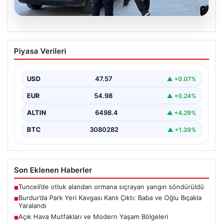
05.08.2026
Burdur’da Park Yeri Kavgası Kanlı Çıktı:
Piyasa Verileri
Baba ve Oğlu Bıçakla Yaralandı
Burdur merkezinde araç park etme konusunda yaşanan
anlaşmazlık, komşular arasında kısa sürede büyüyerek
USD
47.57
▲ +0.07%
kanlı…
EUR
54.98
▲ +0.24%
ALTIN
6498.4
▲ +4.29%
BTC
3080282
▲ +1.39%
Son Eklenen Haberler
Tunceli’de otluk alandan ormana sıçrayan yangın söndürüldü
■
Burdur’da Park Yeri Kavgası Kanlı Çıktı: Baba ve Oğlu Bıçakla
■
Yaralandı
Açık Hava Mutfakları ve Modern Yaşam Bölgeleri
■