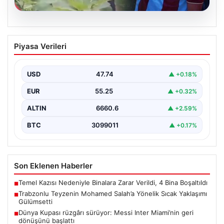
07.08.2026
Trabzonlu Teyzenin Mohamed Salah’a
Piyasa Verileri
Yönelik Sıcak Yaklaşımı Gülümsetti
Trabzonspor’un yeni transferi, dünya yıldızı Mohamed
Salah, bir reklam filmi çekimi için Trabzon'un Araklı…
USD
47.74
▲ +0.18%
EUR
55.25
▲ +0.32%
ALTIN
6660.6
▲ +2.59%
BTC
3099011
▲ +0.17%
Son Eklenen Haberler
Temel Kazısı Nedeniyle Binalara Zarar Verildi, 4 Bina Boşaltıldı
■
Trabzonlu Teyzenin Mohamed Salah’a Yönelik Sıcak Yaklaşımı
■
Gülümsetti
Dünya Kupası rüzgârı sürüyor: Messi Inter Miami’nin geri
■
dönüşünü başlattı