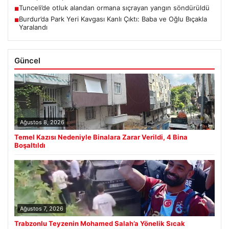
Tunceli’de otluk alandan ormana sıçrayan yangın söndürüldü
■
Burdur’da Park Yeri Kavgası Kanlı Çıktı: Baba ve Oğlu Bıçakla
■
Yaralandı
Güncel
Ağustos 8, 2026
Temel Kazısı Nedeniyle Binalara Zarar Verildi, 4 Bina
Boşaltıldı
Ağustos 7, 2026
Trabzonlu Teyzenin Mohamed Salah’a Yönelik Sıcak