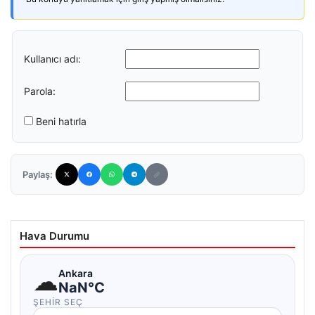
Kullanıcı adı:
Parola:
Beni hatırla
Paylaş:
Hava Durumu
☁
Ankara
NaN°C
ŞEHIR SEÇ