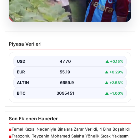
07.08.2026
Trabzonlu Teyzenin Mohamed Salah’a
Piyasa Verileri
Yönelik Sıcak Yaklaşımı Gülümsetti
Trabzonspor’un yeni transferi, dünya yıldızı Mohamed
Salah, bir reklam filmi çekimi için Trabzon'un Araklı…
USD
47.70
▲ +0.15%
EUR
55.19
▲ +0.29%
ALTIN
6659.9
▲ +2.58%
BTC
3095451
▲ +1.00%
Son Eklenen Haberler
Temel Kazısı Nedeniyle Binalara Zarar Verildi, 4 Bina Boşaltıldı
■
Trabzonlu Teyzenin Mohamed Salah’a Yönelik Sıcak Yaklaşımı
■