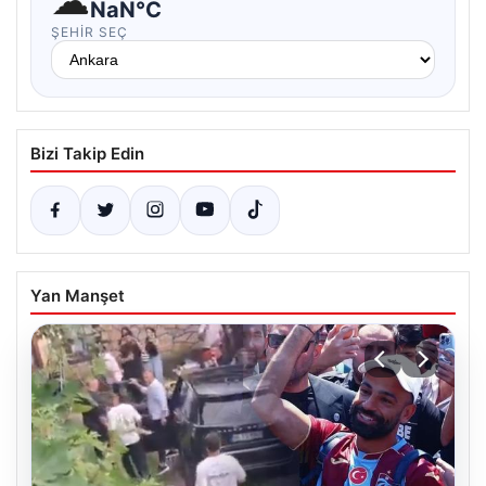
☁
NaN°C
ŞEHIR SEÇ
Bizi Takip Edin
Yan Manşet