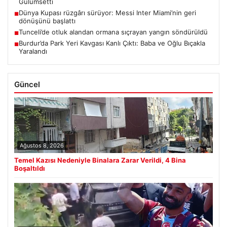
Gülümsetti
Dünya Kupası rüzgârı sürüyor: Messi Inter Miami’nin geri
■
dönüşünü başlattı
Tunceli’de otluk alandan ormana sıçrayan yangın söndürüldü
■
Burdur’da Park Yeri Kavgası Kanlı Çıktı: Baba ve Oğlu Bıçakla
■
Yaralandı
Güncel
Ağustos 8, 2026
Temel Kazısı Nedeniyle Binalara Zarar Verildi, 4 Bina
Boşaltıldı