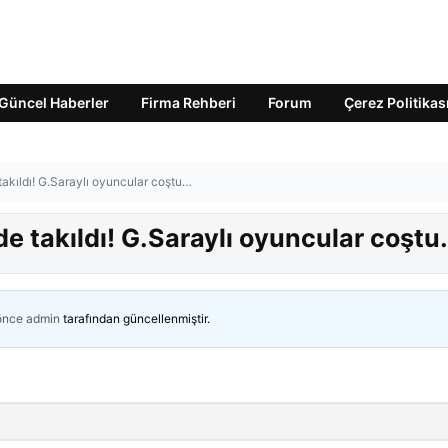
Güncel Haberler
Firma Rehberi
Forum
Çerez Politikas
akıldı! G.Saraylı oyuncular coştu…
e takıldı! G.Saraylı oyuncular coştu
 önce
admin
tarafından güncellenmiştir.