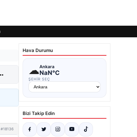
ı
Hava Durumu
☁
Ankara
…
NaN°C
ŞEHIR SEÇ
Bizi Takip Edin
#18136