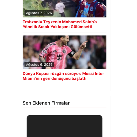
Ağustos 7, 2026
Trabzonlu Teyzenin Mohamed Salah’a
Yönelik Sıcak Yaklaşımı Gülümsetti
Ağustos 6, 2026
Dünya Kupası rüzgârı sürüyor: Messi Inter
Miami’nin geri dönüşünü başlattı
Son Eklenen Firmalar