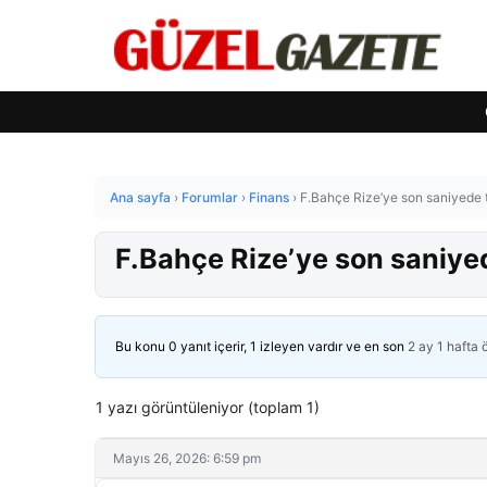
Ana sayfa
›
Forumlar
›
Finans
›
F.Bahçe Rize’ye son saniyede t
F.Bahçe Rize’ye son saniyed
Bu konu 0 yanıt içerir, 1 izleyen vardır ve en son
2 ay 1 hafta
1 yazı görüntüleniyor (toplam 1)
Mayıs 26, 2026: 6:59 pm