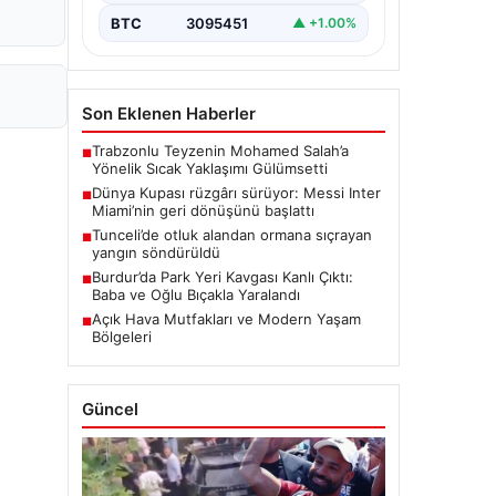
BTC
3095451
▲ +1.00%
Son Eklenen Haberler
Trabzonlu Teyzenin Mohamed Salah’a
■
Yönelik Sıcak Yaklaşımı Gülümsetti
Dünya Kupası rüzgârı sürüyor: Messi Inter
■
Miami’nin geri dönüşünü başlattı
Tunceli’de otluk alandan ormana sıçrayan
■
yangın söndürüldü
Burdur’da Park Yeri Kavgası Kanlı Çıktı:
■
Baba ve Oğlu Bıçakla Yaralandı
Açık Hava Mutfakları ve Modern Yaşam
■
Bölgeleri
Güncel