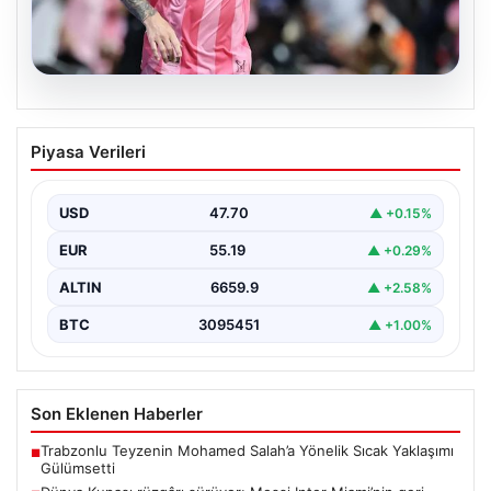
06.08.2026
Dünya Kupası rüzgârı sürüyor: Messi
Piyasa Verileri
Inter Miami’nin geri dönüşünü başlattı
Inter Miami, Leagues Cup maçında Atletico San Luis
karşısında geriye düştüğü bir mücadelede sahadan…
USD
47.70
▲ +0.15%
EUR
55.19
▲ +0.29%
ALTIN
6659.9
▲ +2.58%
BTC
3095451
▲ +1.00%
Son Eklenen Haberler
Trabzonlu Teyzenin Mohamed Salah’a Yönelik Sıcak Yaklaşımı
■
Gülümsetti