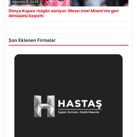
Ağustos 6, 2026
Dünya Kupası rüzgârı sürüyor: Messi Inter Miami’nin geri
dönüşünü başlattı
Son Eklenen Firmalar