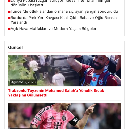
Dünya Kupası rüzgârı sürüyor: Messi Inter Miami’nin geri
■
dönüşünü başlattı
Tunceli’de otluk alandan ormana sıçrayan yangın söndürüldü
■
Burdur’da Park Yeri Kavgası Kanlı Çıktı: Baba ve Oğlu Bıçakla
■
Yaralandı
Açık Hava Mutfakları ve Modern Yaşam Bölgeleri
■
Güncel
Ağustos 7, 2026
Trabzonlu Teyzenin Mohamed Salah’a Yönelik Sıcak
Yaklaşımı Gülümsetti