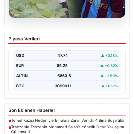
07.08.2026
Trabzonlu Teyzenin Mohamed Salah’a
Piyasa Verileri
Yönelik Sıcak Yaklaşımı Gülümsetti
Trabzonspor’un yeni transferi, dünya yıldızı Mohamed
Salah, bir reklam filmi çekimi için Trabzon'un Araklı…
USD
47.74
▲ +0.18%
EUR
55.25
▲ +0.32%
ALTIN
6660.6
▲ +2.59%
BTC
3099011
▲ +0.17%
Son Eklenen Haberler
Temel Kazısı Nedeniyle Binalara Zarar Verildi, 4 Bina Boşaltıldı
■
Trabzonlu Teyzenin Mohamed Salah’a Yönelik Sıcak Yaklaşımı
■
Gülümsetti