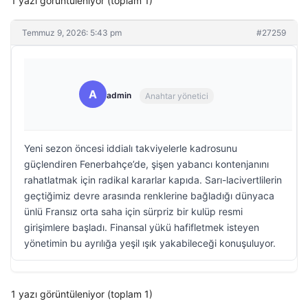
1 yazı görüntüleniyor (toplam 1)
Temmuz 9, 2026: 5:43 pm
#27259
A
admin
Anahtar yönetici
Yeni sezon öncesi iddialı takviyelerle kadrosunu
güçlendiren Fenerbahçe’de, şişen yabancı kontenjanını
rahatlatmak için radikal kararlar kapıda. Sarı-lacivertlilerin
geçtiğimiz devre arasında renklerine bağladığı dünyaca
ünlü Fransız orta saha için sürpriz bir kulüp resmi
girişimlere başladı. Finansal yükü hafifletmek isteyen
yönetimin bu ayrılığa yeşil ışık yakabileceği konuşuluyor.
1 yazı görüntüleniyor (toplam 1)