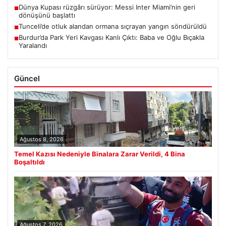
Dünya Kupası rüzgârı sürüyor: Messi Inter Miami’nin geri
■
dönüşünü başlattı
Tunceli’de otluk alandan ormana sıçrayan yangın söndürüldü
■
Burdur’da Park Yeri Kavgası Kanlı Çıktı: Baba ve Oğlu Bıçakla
■
Yaralandı
Güncel
Ağustos 8, 2026
Temel Kazısı Nedeniyle Binalara Zarar Verildi, 4 Bina
Boşaltıldı
Ağustos 7, 2026