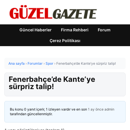
Güncel Haberler
Firma Rehberi
Forum
Çerez Politikası
Ana sayfa
›
Forumlar
›
Spor
›
Fenerbahçe’de Kante’ye sürpriz talip!
Fenerbahçe’de Kante’ye
sürpriz talip!
Bu konu 0 yanıt içerir, 1 izleyen vardır ve en son
1 ay önce
admin
tarafından güncellenmiştir.