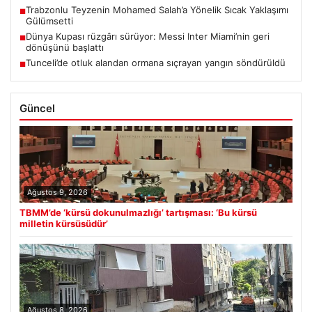
Trabzonlu Teyzenin Mohamed Salah’a Yönelik Sıcak Yaklaşımı
■
Gülümsetti
Dünya Kupası rüzgârı sürüyor: Messi Inter Miami’nin geri
■
dönüşünü başlattı
Tunceli’de otluk alandan ormana sıçrayan yangın söndürüldü
■
Güncel
Ağustos 9, 2026
TBMM’de ‘kürsü dokunulmazlığı’ tartışması: ‘Bu kürsü
milletin kürsüsüdür’
Ağustos 8, 2026