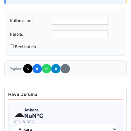
Kullanıcı adı:
Parola:
Beni hatırla
Paylaş:
Hava Durumu
☁
Ankara
NaN°C
ŞEHIR SEÇ