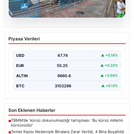
08.08.2026
Temel Kazısı Nedeniyle Binalara Zarar
Piyasa Verileri
Verildi, 4 Bina Boşaltıldı
Sultangazi ilçesinde gerçekleşen inşaat temel kazısı
sırasında ciddi hasarlar oluştu ve bu durum
USD
47.74
▲ +0.18%
sonucunda…
EUR
55.25
▲ +0.32%
ALTIN
6660.6
▲ +2.59%
BTC
3102296
▲ +0.12%
Son Eklenen Haberler
TBMM’de ‘kürsü dokunulmazlığı’ tartışması: ‘Bu kürsü milletin
■
kürsüsüdür’
Temel Kazısı Nedeniyle Binalara Zarar Verildi, 4 Bina Boşaltıldı
■