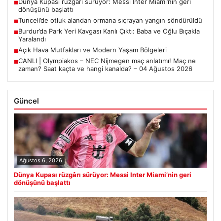
Dünya Kupası rüzgârı sürüyor: Messi Inter Miami’nin geri
■
dönüşünü başlattı
Tunceli’de otluk alandan ormana sıçrayan yangın söndürüldü
■
Burdur’da Park Yeri Kavgası Kanlı Çıktı: Baba ve Oğlu Bıçakla
■
Yaralandı
Açık Hava Mutfakları ve Modern Yaşam Bölgeleri
■
CANLI | Olympiakos – NEC Nijmegen maç anlatımı! Maç ne
■
zaman? Saat kaçta ve hangi kanalda? – 04 Ağustos 2026
Güncel
Ağustos 6, 2026
Dünya Kupası rüzgârı sürüyor: Messi Inter Miami’nin geri
dönüşünü başlattı