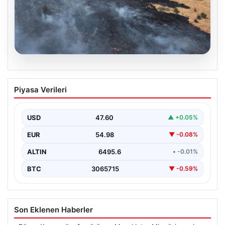
05.08.2026
Tunceli’de otluk alandan ormana
Piyasa Verileri
sıçrayan yangın söndürüldü
USD
47.60
▲ +0.05%
EUR
54.98
▼ -0.08%
ALTIN
6495.6
• -0.01%
BTC
3065715
▼ -0.59%
Son Eklenen Haberler