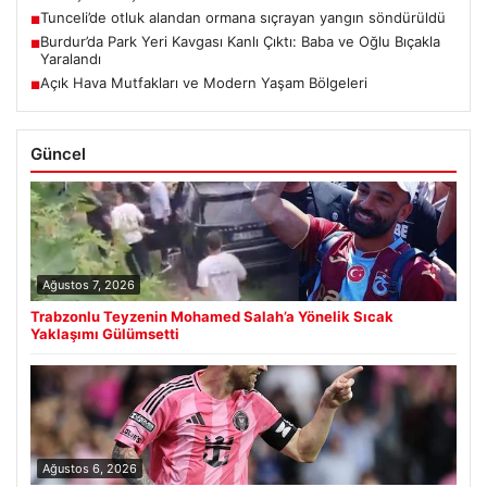
Tunceli’de otluk alandan ormana sıçrayan yangın söndürüldü
■
Burdur’da Park Yeri Kavgası Kanlı Çıktı: Baba ve Oğlu Bıçakla
■
Yaralandı
Açık Hava Mutfakları ve Modern Yaşam Bölgeleri
■
Güncel
Ağustos 7, 2026
Trabzonlu Teyzenin Mohamed Salah’a Yönelik Sıcak
Yaklaşımı Gülümsetti
Ağustos 6, 2026