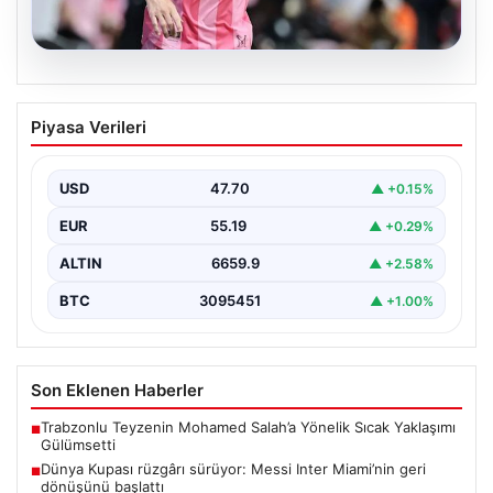
06.08.2026
Dünya Kupası rüzgârı sürüyor: Messi
Piyasa Verileri
Inter Miami’nin geri dönüşünü başlattı
Inter Miami, Leagues Cup maçında Atletico San Luis
karşısında geriye düştüğü bir mücadelede sahadan…
USD
47.70
▲ +0.15%
EUR
55.19
▲ +0.29%
ALTIN
6659.9
▲ +2.58%
BTC
3095451
▲ +1.00%
Son Eklenen Haberler
Trabzonlu Teyzenin Mohamed Salah’a Yönelik Sıcak Yaklaşımı
■
Gülümsetti
Dünya Kupası rüzgârı sürüyor: Messi Inter Miami’nin geri
■
dönüşünü başlattı