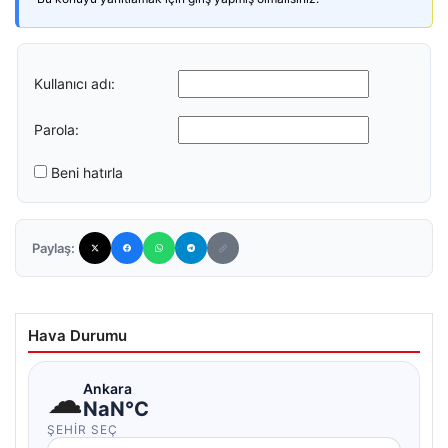
Kullanıcı adı:
Parola:
Beni hatırla
Paylaş:
Hava Durumu
☁
Ankara
NaN°C
ŞEHIR SEÇ