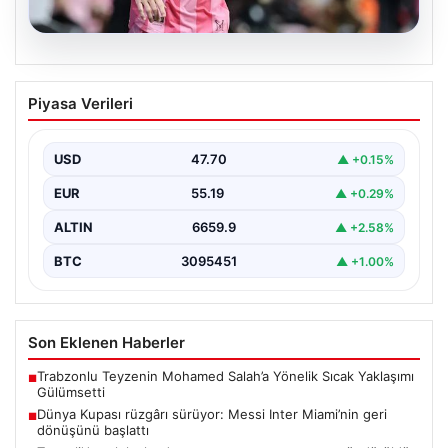
06.08.2026
Dünya Kupası rüzgârı sürüyor: Messi
Piyasa Verileri
Inter Miami’nin geri dönüşünü başlattı
Inter Miami, Leagues Cup maçında Atletico San Luis
karşısında geriye düştüğü bir mücadelede sahadan…
USD
47.70
▲ +0.15%
EUR
55.19
▲ +0.29%
ALTIN
6659.9
▲ +2.58%
BTC
3095451
▲ +1.00%
Son Eklenen Haberler
Trabzonlu Teyzenin Mohamed Salah’a Yönelik Sıcak Yaklaşımı
■
Gülümsetti
Dünya Kupası rüzgârı sürüyor: Messi Inter Miami’nin geri
■
dönüşünü başlattı