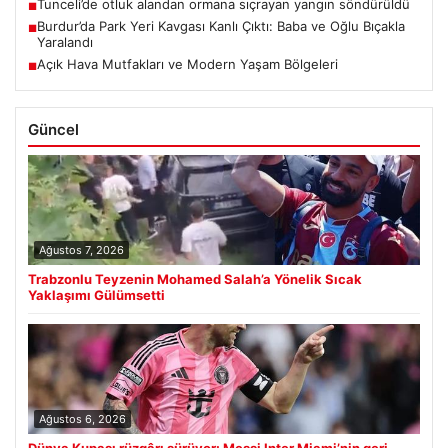
Tunceli’de otluk alandan ormana sıçrayan yangın söndürüldü
■
Burdur’da Park Yeri Kavgası Kanlı Çıktı: Baba ve Oğlu Bıçakla
■
Yaralandı
Açık Hava Mutfakları ve Modern Yaşam Bölgeleri
■
Güncel
Ağustos 7, 2026
Trabzonlu Teyzenin Mohamed Salah’a Yönelik Sıcak
Yaklaşımı Gülümsetti
Ağustos 6, 2026