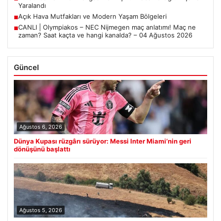
Yaralandı
Açık Hava Mutfakları ve Modern Yaşam Bölgeleri
■
CANLI | Olympiakos – NEC Nijmegen maç anlatımı! Maç ne
■
zaman? Saat kaçta ve hangi kanalda? – 04 Ağustos 2026
Güncel
Ağustos 6, 2026
Dünya Kupası rüzgârı sürüyor: Messi Inter Miami’nin geri
dönüşünü başlattı
Ağustos 5, 2026