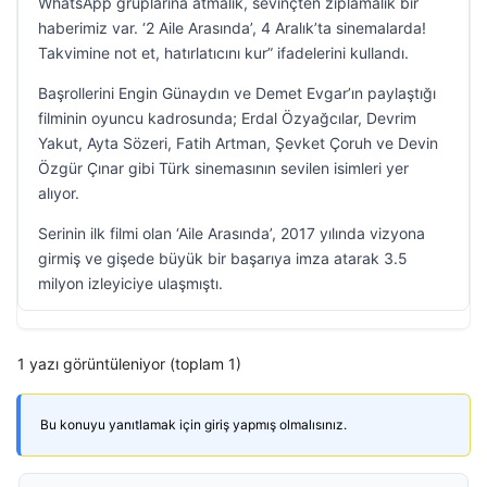
WhatsApp gruplarına atmalık, sevinçten zıplamalık bir
haberimiz var. ‘2 Aile Arasında’, 4 Aralık’ta sinemalarda!
Takvimine not et, hatırlatıcını kur” ifadelerini kullandı.
Başrollerini Engin Günaydın ve Demet Evgar’ın paylaştığı
filminin oyuncu kadrosunda; Erdal Özyağcılar, Devrim
Yakut, Ayta Sözeri, Fatih Artman, Şevket Çoruh ve Devin
Özgür Çınar gibi Türk sinemasının sevilen isimleri yer
alıyor.
Serinin ilk filmi olan ‘Aile Arasında’, 2017 yılında vizyona
girmiş ve gişede büyük bir başarıya imza atarak 3.5
milyon izleyiciye ulaşmıştı.
1 yazı görüntüleniyor (toplam 1)
Bu konuyu yanıtlamak için giriş yapmış olmalısınız.