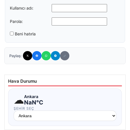
Kullanıcı adı:
Parola:
Beni hatırla
Paylaş:
Hava Durumu
☁
Ankara
NaN°C
ŞEHIR SEÇ