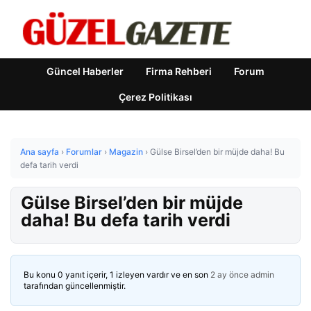
Güncel Haberler
Firma Rehberi
Forum
Çerez Politikası
Ana sayfa
›
Forumlar
›
Magazin
›
Gülse Birsel’den bir müjde daha! Bu
defa tarih verdi
Gülse Birsel’den bir müjde
daha! Bu defa tarih verdi
Bu konu 0 yanıt içerir, 1 izleyen vardır ve en son
2 ay önce
admin
tarafından güncellenmiştir.