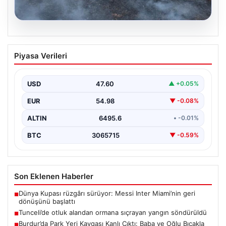
05.08.2026
Tunceli’de otluk alandan ormana
Piyasa Verileri
sıçrayan yangın söndürüldü
USD
47.60
▲ +0.05%
EUR
54.98
▼ -0.08%
ALTIN
6495.6
• -0.01%
BTC
3065715
▼ -0.59%
Son Eklenen Haberler
Dünya Kupası rüzgârı sürüyor: Messi Inter Miami’nin geri
■
dönüşünü başlattı
Tunceli’de otluk alandan ormana sıçrayan yangın söndürüldü
■
Burdur’da Park Yeri Kavgası Kanlı Çıktı: Baba ve Oğlu Bıçakla
■