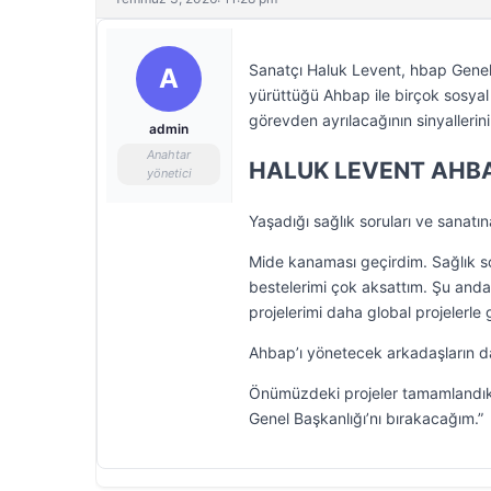
Sanatçı Haluk Levent, hbap Genel B
A
yürüttüğü Ahbap ile birçok sosyal
görevden ayrılacağının sinyallerini
admin
Anahtar
HALUK LEVENT AHBA
yönetici
Yaşadığı sağlık soruları ve sanatı
Mide kanaması geçirdim. Sağlık s
bestelerimi çok aksattım. Şu anda B
projelerimi daha global projelerl
Ahbap’ı yönetecek arkadaşların da
Önümüzdeki projeler tamamlandıkt
Genel Başkanlığı’nı bırakacağım.”