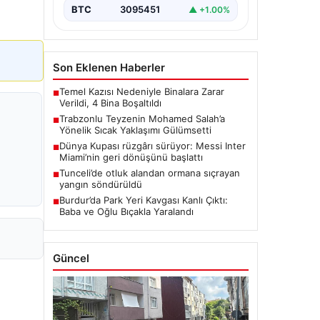
BTC
3095451
▲ +1.00%
Son Eklenen Haberler
Temel Kazısı Nedeniyle Binalara Zarar
■
Verildi, 4 Bina Boşaltıldı
Trabzonlu Teyzenin Mohamed Salah’a
■
Yönelik Sıcak Yaklaşımı Gülümsetti
Dünya Kupası rüzgârı sürüyor: Messi Inter
■
Miami’nin geri dönüşünü başlattı
Tunceli’de otluk alandan ormana sıçrayan
■
yangın söndürüldü
Burdur’da Park Yeri Kavgası Kanlı Çıktı:
■
Baba ve Oğlu Bıçakla Yaralandı
Güncel