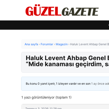
Ana sayfa
›
Forumlar
›
Magazin
›
Haluk Levent Ahbap Genel Baş
Haluk Levent Ahbap Genel B
“Mide kanaması geçirdim, sa
Bu konu 0 yanıt içerir, 1 izleyen vardır ve en son
1 ay önce
ad
1 yazı görüntüleniyor (toplam 1)
Temmuz 3, 2026: 11:28 pm