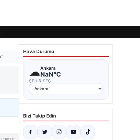
ı
Hava Durumu
r”
☁
Ankara
NaN°C
ŞEHIR SEÇ
Bizi Takip Edin
#26075