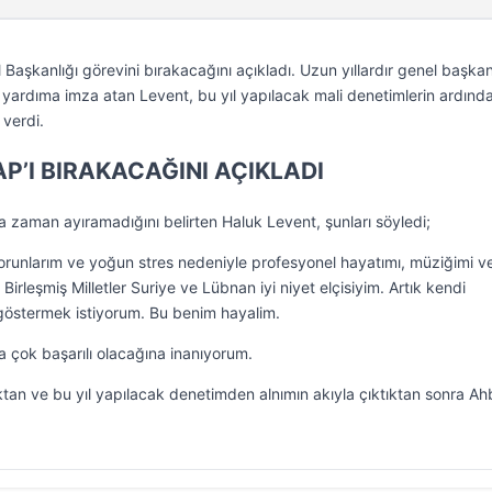
aşkanlığı görevini bırakacağını açıkladı. Uzun yıllardır genel başkanl
 yardıma imza atan Levent, bu yıl yapılacak mali denetimlerin ardınd
 verdi.
P’I BIRAKACAĞINI AÇIKLADI
na zaman ayıramadığını belirten Haluk Levent, şunları söyledi;
orunlarım ve yoğun stres nedeniyle profesyonel hayatımı, müziğimi v
irleşmiş Milletler Suriye ve Lübnan iyi niyet elçisiyim. Artık kendi
e göstermek istiyorum. Bu benim hayalim.
 çok başarılı olacağına inanıyorum.
an ve bu yıl yapılacak denetimden alnımın akıyla çıktıktan sonra A