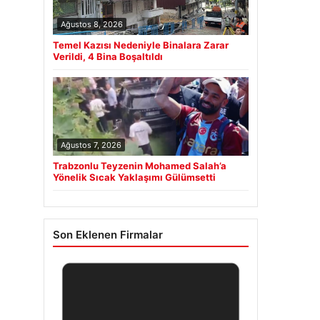
Ağustos 8, 2026
Temel Kazısı Nedeniyle Binalara Zarar
Verildi, 4 Bina Boşaltıldı
Ağustos 7, 2026
Trabzonlu Teyzenin Mohamed Salah’a
Yönelik Sıcak Yaklaşımı Gülümsetti
Son Eklenen Firmalar