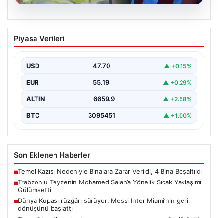
07.08.2026
Trabzonlu Teyzenin Mohamed Salah’a
Piyasa Verileri
Yönelik Sıcak Yaklaşımı Gülümsetti
Trabzonspor’un yeni transferi, dünya yıldızı Mohamed
Salah, bir reklam filmi çekimi için Trabzon'un Araklı…
USD
47.70
▲ +0.15%
EUR
55.19
▲ +0.29%
ALTIN
6659.9
▲ +2.58%
BTC
3095451
▲ +1.00%
Son Eklenen Haberler
Temel Kazısı Nedeniyle Binalara Zarar Verildi, 4 Bina Boşaltıldı
■
Trabzonlu Teyzenin Mohamed Salah’a Yönelik Sıcak Yaklaşımı
■
Gülümsetti
Dünya Kupası rüzgârı sürüyor: Messi Inter Miami’nin geri
■
dönüşünü başlattı