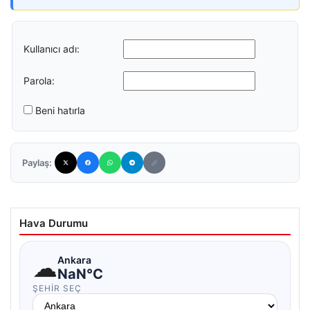
Kullanıcı adı:
Parola:
Beni hatırla
Paylaş:
Hava Durumu
☁
Ankara
NaN°C
ŞEHIR SEÇ