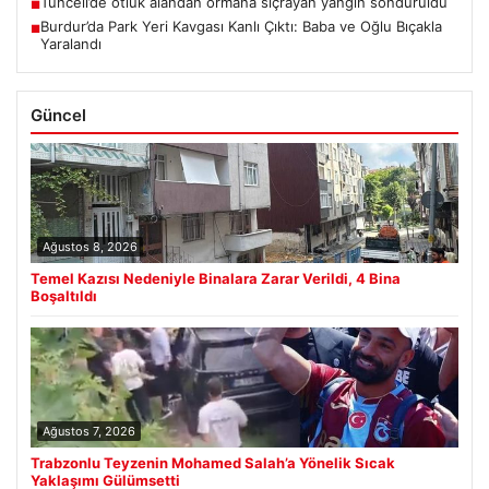
Tunceli’de otluk alandan ormana sıçrayan yangın söndürüldü
■
Burdur’da Park Yeri Kavgası Kanlı Çıktı: Baba ve Oğlu Bıçakla
■
Yaralandı
Güncel
Ağustos 8, 2026
Temel Kazısı Nedeniyle Binalara Zarar Verildi, 4 Bina
Boşaltıldı
Ağustos 7, 2026
Trabzonlu Teyzenin Mohamed Salah’a Yönelik Sıcak
Yaklaşımı Gülümsetti