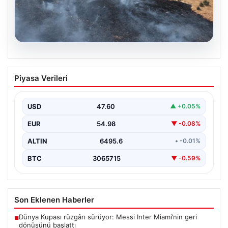
05.08.2026
Tunceli’de otluk alandan ormana
Piyasa Verileri
sıçrayan yangın söndürüldü
USD
47.60
▲ +0.05%
EUR
54.98
▼ -0.08%
ALTIN
6495.6
• -0.01%
BTC
3065715
▼ -0.59%
Son Eklenen Haberler
Dünya Kupası rüzgârı sürüyor: Messi Inter Miami’nin geri
■
dönüşünü başlattı