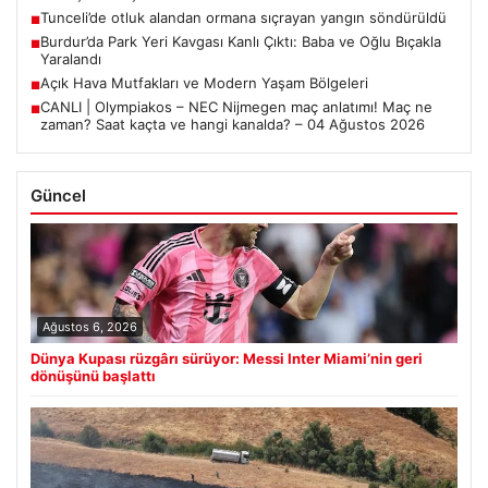
Tunceli’de otluk alandan ormana sıçrayan yangın söndürüldü
■
Burdur’da Park Yeri Kavgası Kanlı Çıktı: Baba ve Oğlu Bıçakla
■
Yaralandı
Açık Hava Mutfakları ve Modern Yaşam Bölgeleri
■
CANLI | Olympiakos – NEC Nijmegen maç anlatımı! Maç ne
■
zaman? Saat kaçta ve hangi kanalda? – 04 Ağustos 2026
Güncel
Ağustos 6, 2026
Dünya Kupası rüzgârı sürüyor: Messi Inter Miami’nin geri
dönüşünü başlattı