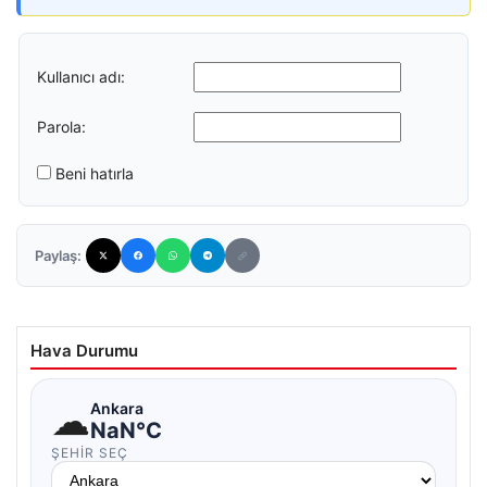
Kullanıcı adı:
Parola:
Beni hatırla
Paylaş:
Hava Durumu
☁
Ankara
NaN°C
ŞEHIR SEÇ