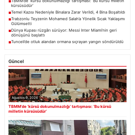
TBMM’de ‘kürsü dokunulmazlığı’ tartışması: ‘Bu kürsü milletin
■
kürsüsüdür’
Temel Kazısı Nedeniyle Binalara Zarar Verildi, 4 Bina Boşaltıldı
■
Trabzonlu Teyzenin Mohamed Salah’a Yönelik Sıcak Yaklaşımı
■
Gülümsetti
Dünya Kupası rüzgârı sürüyor: Messi Inter Miami’nin geri
■
dönüşünü başlattı
Tunceli’de otluk alandan ormana sıçrayan yangın söndürüldü
■
Güncel
Ağustos 9, 2026
TBMM’de ‘kürsü dokunulmazlığı’ tartışması: ‘Bu kürsü
milletin kürsüsüdür’