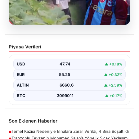
07.08.2026
Trabzonlu Teyzenin Mohamed Salah’a
Piyasa Verileri
Yönelik Sıcak Yaklaşımı Gülümsetti
Trabzonspor’un yeni transferi, dünya yıldızı Mohamed
Salah, bir reklam filmi çekimi için Trabzon'un Araklı…
USD
47.74
▲ +0.18%
EUR
55.25
▲ +0.32%
ALTIN
6660.6
▲ +2.59%
BTC
3099011
▲ +0.17%
Son Eklenen Haberler
Temel Kazısı Nedeniyle Binalara Zarar Verildi, 4 Bina Boşaltıldı
■
Trabzonlu Teyzenin Mohamed Salah’a Yönelik Sıcak Yaklaşımı
■