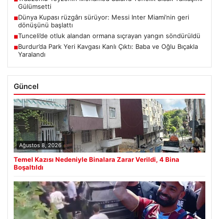
Gülümsetti
Dünya Kupası rüzgârı sürüyor: Messi Inter Miami’nin geri
■
dönüşünü başlattı
Tunceli’de otluk alandan ormana sıçrayan yangın söndürüldü
■
Burdur’da Park Yeri Kavgası Kanlı Çıktı: Baba ve Oğlu Bıçakla
■
Yaralandı
Güncel
Ağustos 8, 2026
Temel Kazısı Nedeniyle Binalara Zarar Verildi, 4 Bina
Boşaltıldı