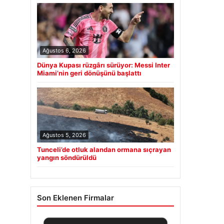
Ağustos 6, 2026
Dünya Kupası rüzgârı sürüyor: Messi Inter
Miami’nin geri dönüşünü başlattı
Ağustos 5, 2026
Tunceli’de otluk alandan ormana sıçrayan
yangın söndürüldü
Son Eklenen Firmalar