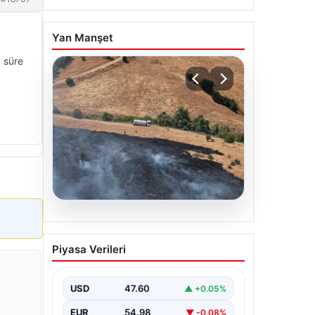
Yan Manşet
a süre
05.08.2026
Tunceli’de otluk alandan
Piyasa Verileri
ormana sıçrayan yangın
söndürüldü
USD
47.60
▲ +0.05%
EUR
54.98
▼ -0.08%