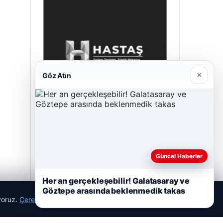
×
Göz Atın
Hastaş Beton
Mayıs 26, 2026
Güncel Haberler
Her an gerçekleşebilir! Galatasaray ve
Göztepe arasında beklenmedik takas
ıyoruz.
Çerez Politikamız
Reddet
Kabul Et