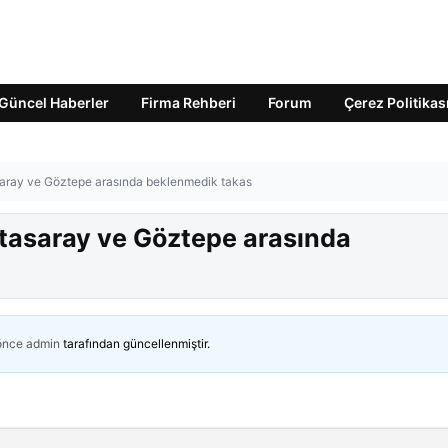
Güncel Haberler
Firma Rehberi
Forum
Çerez Politikas
asaray ve Göztepe arasında beklenmedik takas
atasaray ve Göztepe arasında
 önce
admin
tarafından güncellenmiştir.