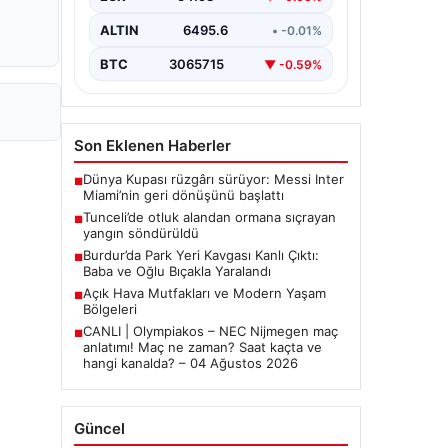
ALTIN
6495.6
• -0.01%
BTC
3065715
▼ -0.59%
Son Eklenen Haberler
Dünya Kupası rüzgârı sürüyor: Messi Inter
■
Miami’nin geri dönüşünü başlattı
Tunceli’de otluk alandan ormana sıçrayan
■
yangın söndürüldü
Burdur’da Park Yeri Kavgası Kanlı Çıktı:
■
Baba ve Oğlu Bıçakla Yaralandı
Açık Hava Mutfakları ve Modern Yaşam
■
Bölgeleri
CANLI | Olympiakos – NEC Nijmegen maç
■
anlatımı! Maç ne zaman? Saat kaçta ve
hangi kanalda? – 04 Ağustos 2026
Güncel