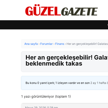
Ana sayfa
›
Forumlar
›
Finans
›
Her an gerçekleşebilir! Galat
Her an gerçekleşebilir! Gal
beklenmedik takas
Bu konu 0 yanıt içerir, 1 izleyen vardır ve en son
2 ay 1 hafta
1 yazı görüntüleniyor (toplam 1)
Mayıs 29, 2026: 5:28 pm