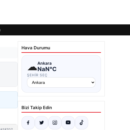
ı
Hava Durumu
☁
Ankara
NaN°C
ŞEHIR SEÇ
Bizi Takip Edin
#18707