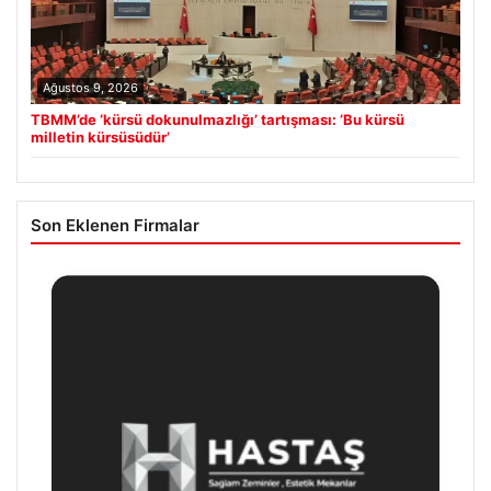
Ağustos 9, 2026
TBMM’de ‘kürsü dokunulmazlığı’ tartışması: ‘Bu kürsü
milletin kürsüsüdür’
Son Eklenen Firmalar