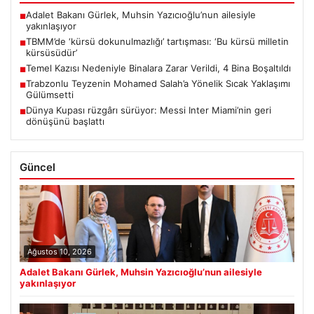
Adalet Bakanı Gürlek, Muhsin Yazıcıoğlu’nun ailesiyle
■
yakınlaşıyor
TBMM’de ‘kürsü dokunulmazlığı’ tartışması: ‘Bu kürsü milletin
■
kürsüsüdür’
Temel Kazısı Nedeniyle Binalara Zarar Verildi, 4 Bina Boşaltıldı
■
Trabzonlu Teyzenin Mohamed Salah’a Yönelik Sıcak Yaklaşımı
■
Gülümsetti
Dünya Kupası rüzgârı sürüyor: Messi Inter Miami’nin geri
■
dönüşünü başlattı
Güncel
Ağustos 10, 2026
Adalet Bakanı Gürlek, Muhsin Yazıcıoğlu’nun ailesiyle
yakınlaşıyor