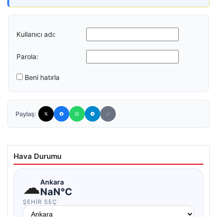
Kullanıcı adı:
Parola:
Beni hatırla
Paylaş:
Hava Durumu
☁
Ankara
NaN°C
ŞEHIR SEÇ