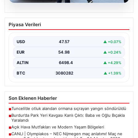
05.08.2026
Burdur’da Park Yeri Kavgası Kanlı Çıktı:
Piyasa Verileri
Baba ve Oğlu Bıçakla Yaralandı
Burdur merkezinde araç park etme konusunda yaşanan
anlaşmazlık, komşular arasında kısa sürede büyüyerek
USD
47.57
▲ +0.07%
kanlı…
EUR
54.98
▲ +0.24%
ALTIN
6498.4
▲ +4.29%
BTC
3080282
▲ +1.39%
Son Eklenen Haberler
Tunceli’de otluk alandan ormana sıçrayan yangın söndürüldü
■
Burdur’da Park Yeri Kavgası Kanlı Çıktı: Baba ve Oğlu Bıçakla
■
Yaralandı
Açık Hava Mutfakları ve Modern Yaşam Bölgeleri
■
CANLI | Olympiakos – NEC Nijmegen maç anlatımı! Maç ne
■