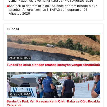
zaman? Saat kaçta ve hangi kanalda? – 04 Ağustos 2026
Son dakika deprem mi oldu? Az önce deprem nerede oldu?
■
İstanbul, Ankara, İzmir ve il il AFAD son depremler 03
Ağustos 2026
Güncel
Ağustos 5, 2026
Tunceli’de otluk alandan ormana sıçrayan yangın söndürüldü
Ağustos 5, 2026
Burdur’da Park Yeri Kavgası Kanlı Çıktı: Baba ve Oğlu Bıçakla
Yaralandı