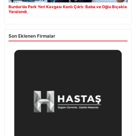
Burdur’da Park Yeri Kavgası Kanlı Çıktı: Baba ve Oğlu Bıçakla
Yaralandı
Son Eklenen Firmalar