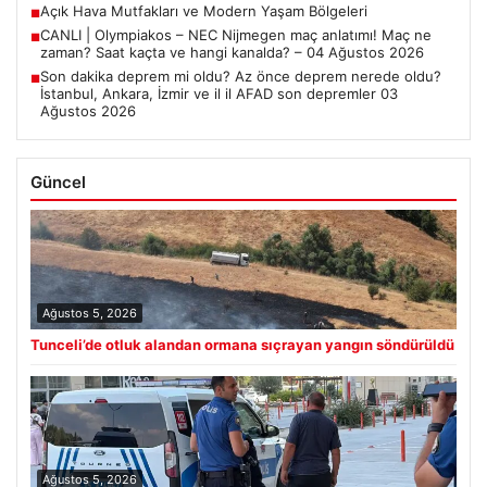
Açık Hava Mutfakları ve Modern Yaşam Bölgeleri
■
CANLI | Olympiakos – NEC Nijmegen maç anlatımı! Maç ne
■
zaman? Saat kaçta ve hangi kanalda? – 04 Ağustos 2026
Son dakika deprem mi oldu? Az önce deprem nerede oldu?
■
İstanbul, Ankara, İzmir ve il il AFAD son depremler 03
Ağustos 2026
Güncel
Ağustos 5, 2026
Tunceli’de otluk alandan ormana sıçrayan yangın söndürüldü
Ağustos 5, 2026