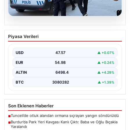
05.08.2026
Burdur’da Park Yeri Kavgası Kanlı Çıktı:
Piyasa Verileri
Baba ve Oğlu Bıçakla Yaralandı
Burdur merkezinde araç park etme konusunda yaşanan
anlaşmazlık, komşular arasında kısa sürede büyüyerek
USD
47.57
▲ +0.07%
kanlı…
EUR
54.98
▲ +0.24%
ALTIN
6498.4
▲ +4.29%
BTC
3080282
▲ +1.39%
Son Eklenen Haberler
Tunceli’de otluk alandan ormana sıçrayan yangın söndürüldü
■
Burdur’da Park Yeri Kavgası Kanlı Çıktı: Baba ve Oğlu Bıçakla
■
Yaralandı