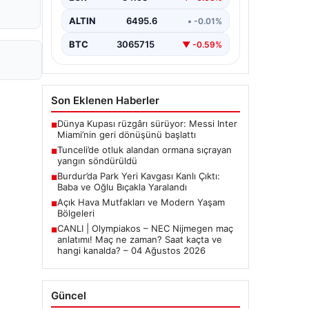
ALTIN
6495.6
• -0.01%
BTC
3065715
▼ -0.59%
Son Eklenen Haberler
Dünya Kupası rüzgârı sürüyor: Messi Inter
■
Miami’nin geri dönüşünü başlattı
Tunceli’de otluk alandan ormana sıçrayan
■
yangın söndürüldü
Burdur’da Park Yeri Kavgası Kanlı Çıktı:
■
Baba ve Oğlu Bıçakla Yaralandı
Açık Hava Mutfakları ve Modern Yaşam
■
Bölgeleri
CANLI | Olympiakos – NEC Nijmegen maç
■
anlatımı! Maç ne zaman? Saat kaçta ve
hangi kanalda? – 04 Ağustos 2026
Güncel