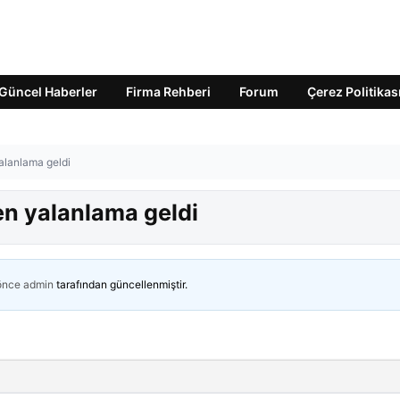
Güncel Haberler
Firma Rehberi
Forum
Çerez Politikas
yalanlama geldi
en yalanlama geldi
 önce
admin
tarafından güncellenmiştir.