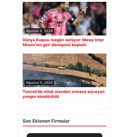
Ağustos 6, 2026
Dünya Kupası rüzgârı sürüyor: Messi Inter
Miami’nin geri dönüşünü başlattı
Ağustos 5, 2026
Tunceli’de otluk alandan ormana sıçrayan
yangın söndürüldü
Son Eklenen Firmalar