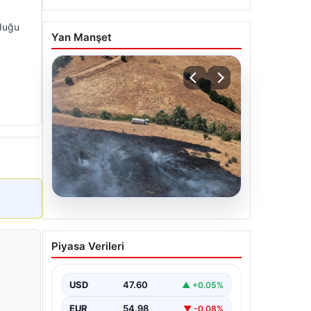
lduğu
Yan Manşet
05.08.2026
Tunceli’de otluk alandan
Piyasa Verileri
ormana sıçrayan yangın
söndürüldü
USD
47.60
▲ +0.05%
EUR
54.98
▼ -0.08%