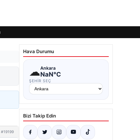
ı
Hava Durumu
☁
Ankara
NaN°C
ŞEHIR SEÇ
Bizi Takip Edin
#19199