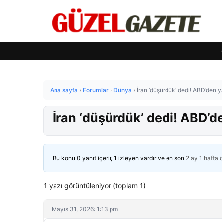
Ana sayfa
›
Forumlar
›
Dünya
›
İran ‘düşürdük’ dedi! ABD’den 
İran ‘düşürdük’ dedi! ABD’d
Bu konu 0 yanıt içerir, 1 izleyen vardır ve en son
2 ay 1 hafta
1 yazı görüntüleniyor (toplam 1)
Mayıs 31, 2026: 1:13 pm