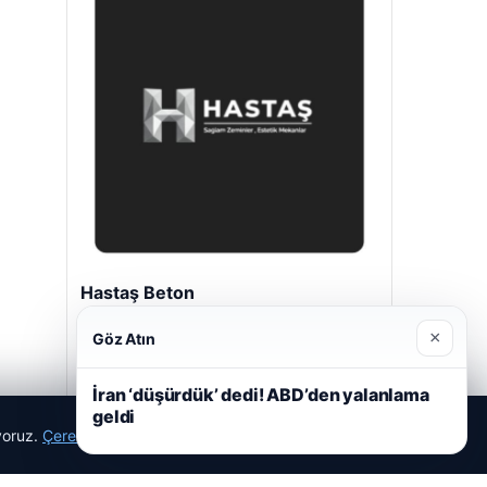
Hastaş Beton
Mayıs 26, 2026
×
Göz Atın
İran ‘düşürdük’ dedi! ABD’den yalanlama
geldi
ıyoruz.
Çerez Politikamız
Reddet
Kabul Et