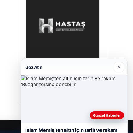
×
Göz Atın
Prenses Night Club
Nisan 29, 2026
Güncel Haberler
İslam Memiş’ten altın için tarih ve rakam