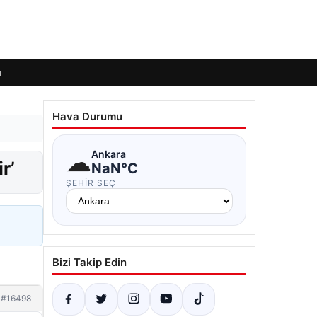
ı
Hava Durumu
☁
Ankara
r’
NaN°C
ŞEHIR SEÇ
Bizi Takip Edin
#16498