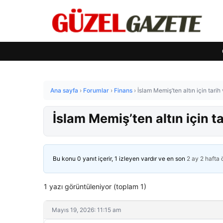
Ana sayfa
›
Forumlar
›
Finans
›
İslam Memiş’ten altın için tarih
İslam Memiş’ten altın için t
Bu konu 0 yanıt içerir, 1 izleyen vardır ve en son
2 ay 2 hafta
1 yazı görüntüleniyor (toplam 1)
Mayıs 19, 2026: 11:15 am