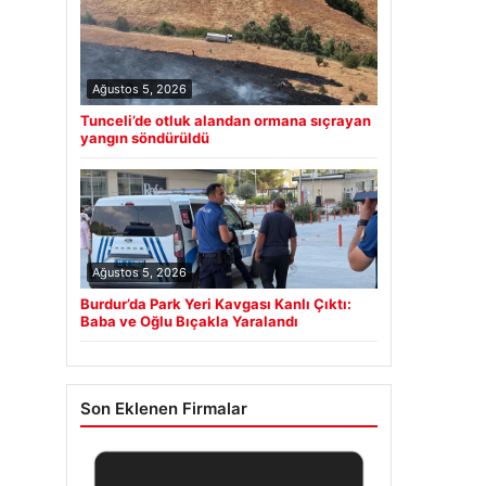
Ağustos 5, 2026
Tunceli’de otluk alandan ormana sıçrayan
yangın söndürüldü
Ağustos 5, 2026
Burdur’da Park Yeri Kavgası Kanlı Çıktı:
Baba ve Oğlu Bıçakla Yaralandı
Son Eklenen Firmalar