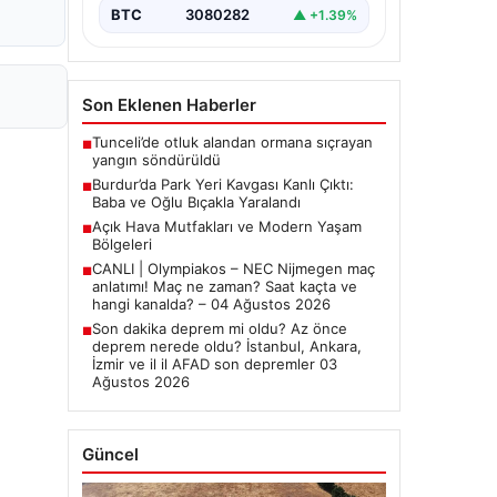
BTC
3080282
▲ +1.39%
Son Eklenen Haberler
Tunceli’de otluk alandan ormana sıçrayan
■
yangın söndürüldü
Burdur’da Park Yeri Kavgası Kanlı Çıktı:
■
Baba ve Oğlu Bıçakla Yaralandı
Açık Hava Mutfakları ve Modern Yaşam
■
Bölgeleri
CANLI | Olympiakos – NEC Nijmegen maç
■
anlatımı! Maç ne zaman? Saat kaçta ve
hangi kanalda? – 04 Ağustos 2026
Son dakika deprem mi oldu? Az önce
■
deprem nerede oldu? İstanbul, Ankara,
İzmir ve il il AFAD son depremler 03
Ağustos 2026
Güncel