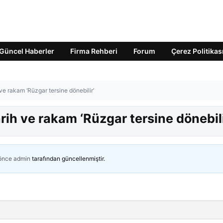
Güncel Haberler
Firma Rehberi
Forum
Çerez Politikas
 ve rakam ‘Rüzgar tersine dönebilir’
arih ve rakam ‘Rüzgar tersine dönebili
 önce
admin
tarafından güncellenmiştir.