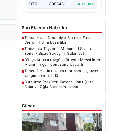
BTC
3095451
▲ +1.00%
Son Eklenen Haberler
Temel Kazısı Nedeniyle Binalara Zarar
■
Verildi, 4 Bina Boşaltıldı
Trabzonlu Teyzenin Mohamed Salah’a
■
Yönelik Sıcak Yaklaşımı Gülümsetti
Dünya Kupası rüzgârı sürüyor: Messi Inter
■
Miami’nin geri dönüşünü başlattı
Tunceli’de otluk alandan ormana sıçrayan
■
yangın söndürüldü
Burdur’da Park Yeri Kavgası Kanlı Çıktı:
■
Baba ve Oğlu Bıçakla Yaralandı
Güncel