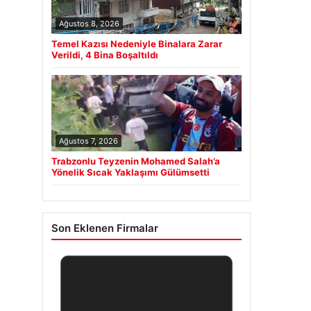
Ağustos 8, 2026
Temel Kazısı Nedeniyle Binalara Zarar
Verildi, 4 Bina Boşaltıldı
Ağustos 7, 2026
Trabzonlu Teyzenin Mohamed Salah’a
Yönelik Sıcak Yaklaşımı Gülümsetti
Son Eklenen Firmalar