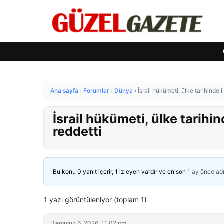
Ana sayfa
›
Forumlar
›
Dünya
›
İsrail hükümeti, ülke tarihinde
İsrail hükümeti, ülke tarih
reddetti
Bu konu 0 yanıt içerir, 1 izleyen vardır ve en son
1 ay önce
ad
1 yazı görüntüleniyor (toplam 1)
Temmuz 6, 2026: 11:02 pm