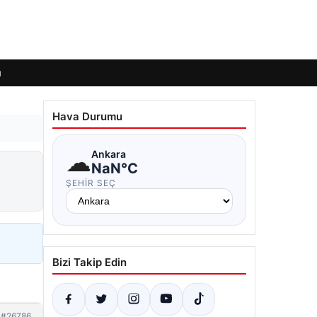
ı
Hava Durumu
☁
Ankara
NaN°C
ŞEHIR SEÇ
Bizi Takip Edin
#26786