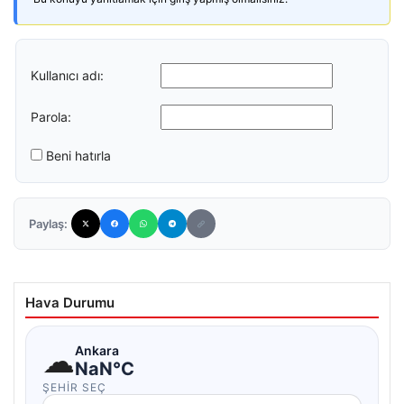
Kullanıcı adı:
Parola:
Beni hatırla
Paylaş:
Hava Durumu
☁
Ankara
NaN°C
ŞEHIR SEÇ