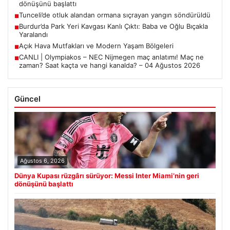
dönüşünü başlattı
Tunceli’de otluk alandan ormana sıçrayan yangın söndürüldü
■
Burdur’da Park Yeri Kavgası Kanlı Çıktı: Baba ve Oğlu Bıçakla
■
Yaralandı
Açık Hava Mutfakları ve Modern Yaşam Bölgeleri
■
CANLI | Olympiakos – NEC Nijmegen maç anlatımı! Maç ne
■
zaman? Saat kaçta ve hangi kanalda? – 04 Ağustos 2026
Güncel
Ağustos 6, 2026
Dünya Kupası rüzgârı sürüyor: Messi Inter Miami’nin geri
dönüşünü başlattı