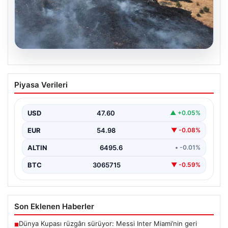
05.08.2026
Tunceli’de otluk alandan ormana
Piyasa Verileri
sıçrayan yangın söndürüldü
USD
47.60
▲ +0.05%
EUR
54.98
▼ -0.08%
ALTIN
6495.6
• -0.01%
BTC
3065715
▼ -0.59%
Son Eklenen Haberler
Dünya Kupası rüzgârı sürüyor: Messi Inter Miami’nin geri
■