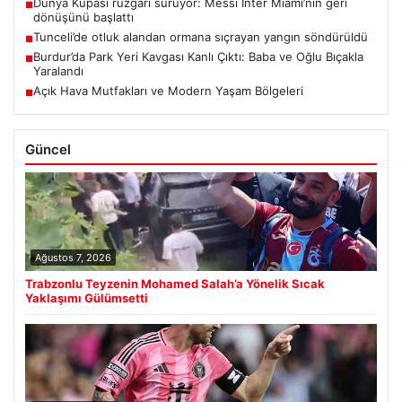
Dünya Kupası rüzgârı sürüyor: Messi Inter Miami’nin geri
■
dönüşünü başlattı
Tunceli’de otluk alandan ormana sıçrayan yangın söndürüldü
■
Burdur’da Park Yeri Kavgası Kanlı Çıktı: Baba ve Oğlu Bıçakla
■
Yaralandı
Açık Hava Mutfakları ve Modern Yaşam Bölgeleri
■
Güncel
Ağustos 7, 2026
Trabzonlu Teyzenin Mohamed Salah’a Yönelik Sıcak
Yaklaşımı Gülümsetti