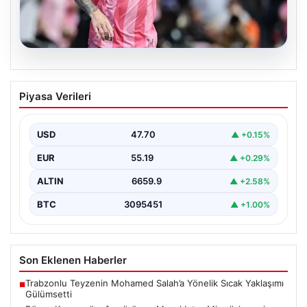
06.08.2026
Dünya Kupası rüzgârı sürüyor: Messi
Piyasa Verileri
Inter Miami’nin geri dönüşünü başlattı
Inter Miami, Leagues Cup maçında Atletico San Luis
karşısında geriye düştüğü bir mücadelede sahadan…
USD
47.70
▲ +0.15%
EUR
55.19
▲ +0.29%
ALTIN
6659.9
▲ +2.58%
BTC
3095451
▲ +1.00%
Son Eklenen Haberler
Trabzonlu Teyzenin Mohamed Salah’a Yönelik Sıcak Yaklaşımı
■
Gülümsetti