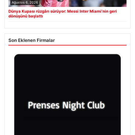
Ağustos 6, 2026
Dünya Kupası rüzgârı sürüyor: Messi Inter Miami’nin geri
dönüşünü başlattı
Son Eklenen Firmalar