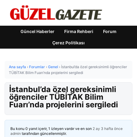
Güncel Haberler
Firma Rehberi
Forum
Çerez Politikası
Ana sayfa
›
Forumlar
›
Genel
›
İstanbul’da özel gereksinimli öğrenciler
TÜBİTAK Bilim Fuarı’nda projelerini sergiledi
İstanbul’da özel gereksinimli
öğrenciler TÜBİTAK Bilim
Fuarı’nda projelerini sergiledi
Bu konu 0 yanıt içerir, 1 izleyen vardır ve en son
2 ay 3 hafta önce
admin
tarafından güncellenmiştir.