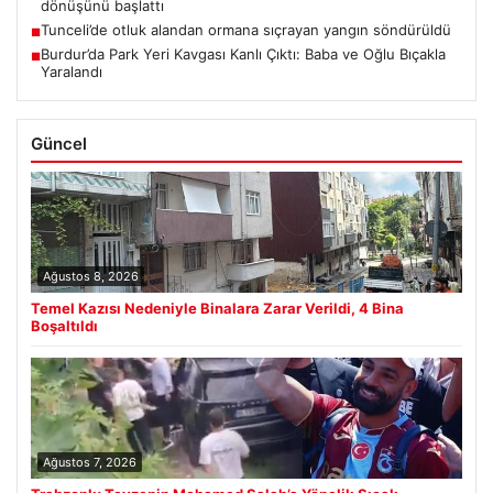
dönüşünü başlattı
Tunceli’de otluk alandan ormana sıçrayan yangın söndürüldü
■
Burdur’da Park Yeri Kavgası Kanlı Çıktı: Baba ve Oğlu Bıçakla
■
Yaralandı
Güncel
Ağustos 8, 2026
Temel Kazısı Nedeniyle Binalara Zarar Verildi, 4 Bina
Boşaltıldı
Ağustos 7, 2026