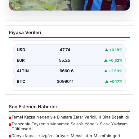
07.08.2026
Trabzonlu Teyzenin Mohamed Salah’a
Piyasa Verileri
Yönelik Sıcak Yaklaşımı Gülümsetti
Trabzonspor’un yeni transferi, dünya yıldızı Mohamed
Salah, bir reklam filmi çekimi için Trabzon'un Araklı…
USD
47.74
▲ +0.18%
EUR
55.25
▲ +0.32%
ALTIN
6660.6
▲ +2.59%
BTC
3099011
▲ +0.17%
Son Eklenen Haberler
Temel Kazısı Nedeniyle Binalara Zarar Verildi, 4 Bina Boşaltıldı
■
Trabzonlu Teyzenin Mohamed Salah’a Yönelik Sıcak Yaklaşımı
■
Gülümsetti
Dünya Kupası rüzgârı sürüyor: Messi Inter Miami’nin geri
■