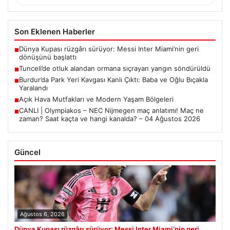
Son Eklenen Haberler
Dünya Kupası rüzgârı sürüyor: Messi Inter Miami’nin geri
■
dönüşünü başlattı
Tunceli’de otluk alandan ormana sıçrayan yangın söndürüldü
■
Burdur’da Park Yeri Kavgası Kanlı Çıktı: Baba ve Oğlu Bıçakla
■
Yaralandı
Açık Hava Mutfakları ve Modern Yaşam Bölgeleri
■
CANLI | Olympiakos – NEC Nijmegen maç anlatımı! Maç ne
■
zaman? Saat kaçta ve hangi kanalda? – 04 Ağustos 2026
Güncel
Ağustos 6, 2026
Dünya Kupası rüzgârı sürüyor: Messi Inter Miami’nin geri