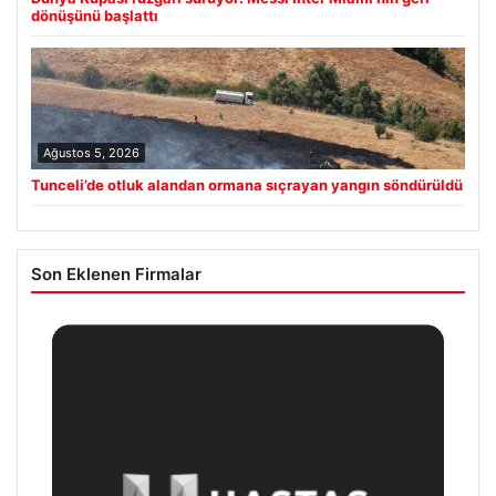
dönüşünü başlattı
Ağustos 5, 2026
Tunceli’de otluk alandan ormana sıçrayan yangın söndürüldü
Son Eklenen Firmalar