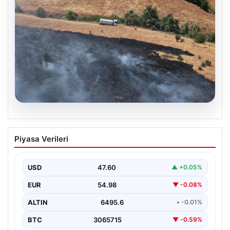
05.08.2026
Tunceli’de otluk alandan ormana
Piyasa Verileri
sıçrayan yangın söndürüldü
USD
47.60
▲ +0.05%
EUR
54.98
▼ -0.08%
ALTIN
6495.6
• -0.01%
BTC
3065715
▼ -0.59%