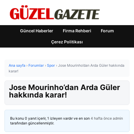
Güncel Haberler
Firma Rehberi
Forum
Çerez Politikası
Ana sayfa
›
Forumlar
›
Spor
›
Jose Mourinho’dan Arda Güler hakkında
karar!
Jose Mourinho’dan Arda Güler
hakkında karar!
Bu konu 0 yanıt içerir, 1 izleyen vardır ve en son
4 hafta önce
admin
tarafından güncellenmiştir.