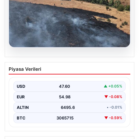
05.08.2026
Tunceli’de otluk alandan ormana
Piyasa Verileri
sıçrayan yangın söndürüldü
USD
47.60
▲ +0.05%
EUR
54.98
▼ -0.08%
ALTIN
6495.6
• -0.01%
BTC
3065715
▼ -0.59%