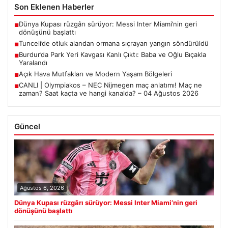
Son Eklenen Haberler
Dünya Kupası rüzgârı sürüyor: Messi Inter Miami’nin geri
■
dönüşünü başlattı
Tunceli’de otluk alandan ormana sıçrayan yangın söndürüldü
■
Burdur’da Park Yeri Kavgası Kanlı Çıktı: Baba ve Oğlu Bıçakla
■
Yaralandı
Açık Hava Mutfakları ve Modern Yaşam Bölgeleri
■
CANLI | Olympiakos – NEC Nijmegen maç anlatımı! Maç ne
■
zaman? Saat kaçta ve hangi kanalda? – 04 Ağustos 2026
Güncel
Ağustos 6, 2026
Dünya Kupası rüzgârı sürüyor: Messi Inter Miami’nin geri
dönüşünü başlattı