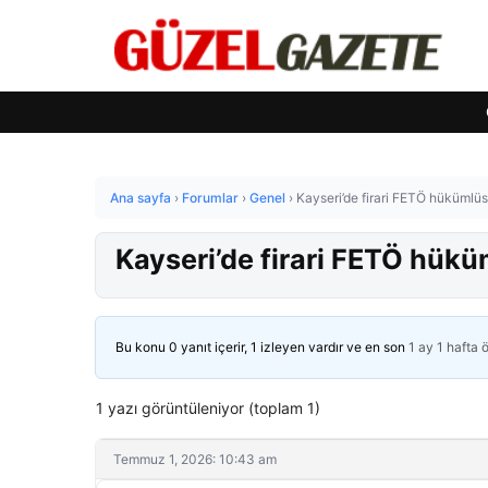
Ana sayfa
›
Forumlar
›
Genel
›
Kayseri’de firari FETÖ hükümlü
Kayseri’de firari FETÖ hük
Bu konu 0 yanıt içerir, 1 izleyen vardır ve en son
1 ay 1 hafta 
1 yazı görüntüleniyor (toplam 1)
Temmuz 1, 2026: 10:43 am