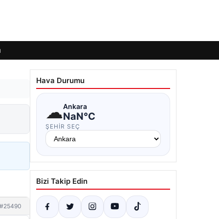
ı
Hava Durumu
☁
Ankara
NaN°C
ŞEHIR SEÇ
Bizi Takip Edin
#25490