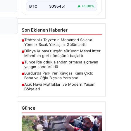
BTC
3095451
▲ +1.00%
Son Eklenen Haberler
Trabzonlu Teyzenin Mohamed Salah’a
■
Yönelik Sıcak Yaklaşımı Gülümsetti
Dünya Kupası rüzgârı sürüyor: Messi Inter
■
Miami’nin geri dönüşünü başlattı
Tunceli’de otluk alandan ormana sıçrayan
■
yangın söndürüldü
Burdur’da Park Yeri Kavgası Kanlı Çıktı:
■
Baba ve Oğlu Bıçakla Yaralandı
Açık Hava Mutfakları ve Modern Yaşam
■
Bölgeleri
Güncel