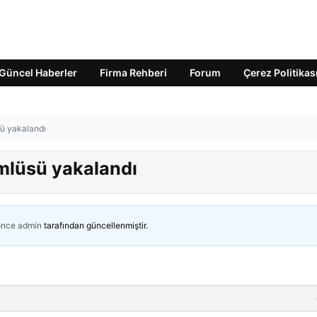
Güncel Haberler
Firma Rehberi
Forum
Çerez Politikas
sü yakalandı
ümlüsü yakalandı
önce
admin
tarafından güncellenmiştir.