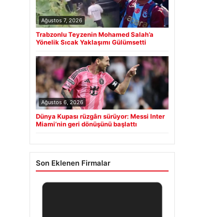
Ağustos 7, 2026
Trabzonlu Teyzenin Mohamed Salah’a
Yönelik Sıcak Yaklaşımı Gülümsetti
Ağustos 6, 2026
Dünya Kupası rüzgârı sürüyor: Messi Inter
Miami’nin geri dönüşünü başlattı
Son Eklenen Firmalar