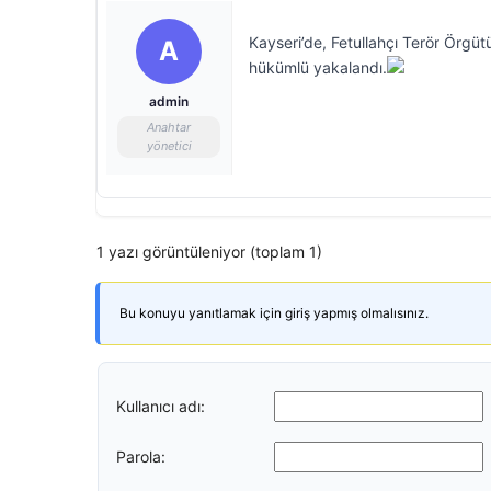
Kayseri’de, Fetullahçı Terör Örgüt
A
hükümlü yakalandı.
admin
Anahtar
yönetici
1 yazı görüntüleniyor (toplam 1)
Bu konuyu yanıtlamak için giriş yapmış olmalısınız.
Kullanıcı adı:
Parola: