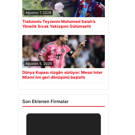
Ağustos 7, 2026
Trabzonlu Teyzenin Mohamed Salah’a
Yönelik Sıcak Yaklaşımı Gülümsetti
Ağustos 6, 2026
Dünya Kupası rüzgârı sürüyor: Messi Inter
Miami’nin geri dönüşünü başlattı
Son Eklenen Firmalar