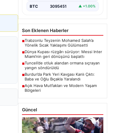
BTC
3095451
▲ +1.00%
Son Eklenen Haberler
Trabzonlu Teyzenin Mohamed Salah’a
■
Yönelik Sıcak Yaklaşımı Gülümsetti
Dünya Kupası rüzgârı sürüyor: Messi Inter
■
Miami’nin geri dönüşünü başlattı
Tunceli’de otluk alandan ormana sıçrayan
■
yangın söndürüldü
Burdur’da Park Yeri Kavgası Kanlı Çıktı:
■
Baba ve Oğlu Bıçakla Yaralandı
Açık Hava Mutfakları ve Modern Yaşam
■
Bölgeleri
Güncel