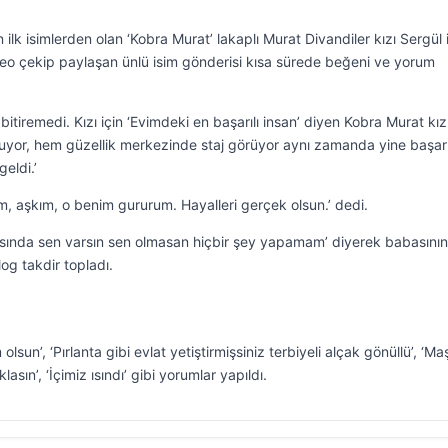
lk isimlerden olan ‘Kobra Murat’ lakaplı Murat Divandiler kızı Sergül i
ideo çekip paylaşan ünlü isim gönderisi kısa sürede beğeni ve yorum
bitiremedi. Kızı için ‘Evimdeki en başarılı insan’ diyen Kobra Murat kı
kuyor, hem güzellik merkezinde staj görüyor aynı zamanda yine başarı
eldi.’
, aşkım, o benim gururum. Hayalleri gerçek olsun.’ dedi.
sında sen varsın sen olmasan hiçbir şey yapamam’ diyerek babasının 
og takdir topladı.
sun’, ‘Pırlanta gibi evlat yetiştirmişsiniz terbiyeli alçak gönüllü’, ‘Ma
sın’, ‘İçimiz ısındı’ gibi yorumlar yapıldı.