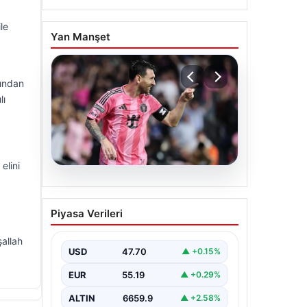
le
Yan Manşet
zından
lı
elini
06.08.2026
Dünya Kupası rüzgârı
Piyasa Verileri
sürüyor: Messi Inter
Miami’nin geri dönüşünü
şallah
başlattı
USD
47.70
▲ +0.15%
Inter Miami, Leagues Cup maçında
EUR
55.19
▲ +0.29%
Atletico San Luis karşısında geriye
düştüğü bir mücadelede sahadan…
ALTIN
6659.9
▲ +2.58%