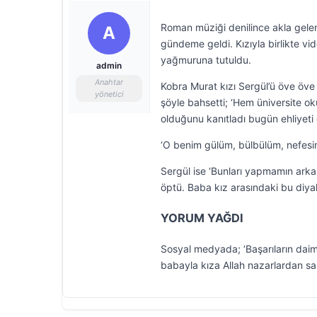
Roman müziği denilince akla gelen i
A
gündeme geldi. Kızıyla birlikte v
yağmuruna tutuldu.
admin
Anahtar
Kobra Murat kızı Sergül’ü öve öve 
yönetici
şöyle bahsetti; ‘Hem üniversite o
olduğunu kanıtladı bugün ehliyeti g
‘O benim gülüm, bülbülüm, nefesim
Sergül ise ‘Bunları yapmamın arka
öptü. Baba kız arasındaki bu diyal
YORUM YAĞDI
Sosyal medyada; ‘Başarıların daim ol
babayla kıza Allah nazarlardan sakla