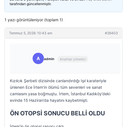
tarafından güncellenmiştir.
1 yazı görüntüleniyor (toplam 1)
Temmuz 5, 2026: 10:43 am
#26403
A
admin
Anahtar yönetici
Kızılcık Şerbeti dizisinde canlandırdığı Işıl karateriyle
ünlenen Ece İrtem’in ölümü tüm sevenleri ve sanat
camiasını yasa boğmuştu. İrtem, İstanbul Kadıköy’deki
evinde 15 Haziran’da hayatını kaybetmişti.
ÖN OTOPSİ SONUCU BELLİ OLDU
İrtem’in ön otopsi raporu çıktı.