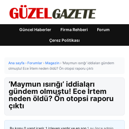
Güncel Haberler
Firma Rehberi
Forum
Çerez Politikası
Ana sayfa
›
Forumlar
›
Magazin
›
‘Maymun ısırığı’ iddiaları gündem
olmuştu! Ece İrtem neden öldü? Ön otopsi raporu çıktı
‘Maymun ısırığı’ iddiaları
gündem olmuştu! Ece İrtem
neden öldü? Ön otopsi raporu
çıktı
Bu konu 0 yanıt içerir, 1 izleyen vardır ve en son
1 ay önce
admin