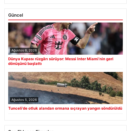
Güncel
Ağustos 6, 2026
Dünya Kupası rüzgârı sürüyor: Messi Inter Miami’nin geri
dönüşünü başlattı
Ağustos 5, 2026
Tunceli’de otluk alandan ormana sıçrayan yangın söndürüldü