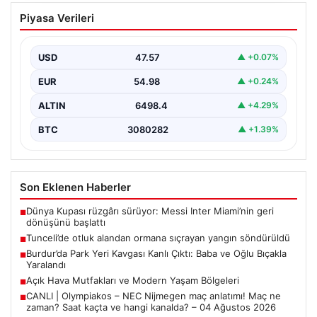
Tunceli’de otluk alandan ormana
Piyasa Verileri
sıçrayan yangın söndürüldü
USD
47.57
▲ +0.07%
EUR
54.98
▲ +0.24%
ALTIN
6498.4
▲ +4.29%
BTC
3080282
▲ +1.39%
Son Eklenen Haberler
Dünya Kupası rüzgârı sürüyor: Messi Inter Miami’nin geri
■
dönüşünü başlattı
Tunceli’de otluk alandan ormana sıçrayan yangın söndürüldü
■
Burdur’da Park Yeri Kavgası Kanlı Çıktı: Baba ve Oğlu Bıçakla
■
Yaralandı
Açık Hava Mutfakları ve Modern Yaşam Bölgeleri
■
CANLI | Olympiakos – NEC Nijmegen maç anlatımı! Maç ne
■
zaman? Saat kaçta ve hangi kanalda? – 04 Ağustos 2026