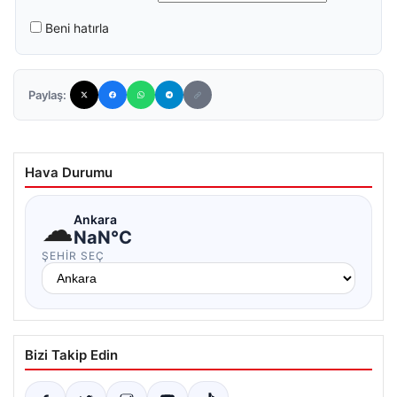
Beni hatırla
Paylaş:
Hava Durumu
☁
Ankara
NaN°C
ŞEHIR SEÇ
Bizi Takip Edin