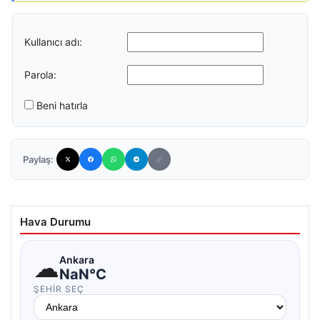
Kullanıcı adı:
Parola:
Beni hatırla
Paylaş:
Hava Durumu
☁
Ankara
NaN°C
ŞEHIR SEÇ