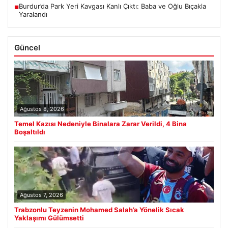
Burdur’da Park Yeri Kavgası Kanlı Çıktı: Baba ve Oğlu Bıçakla
■
Yaralandı
Güncel
Ağustos 8, 2026
Temel Kazısı Nedeniyle Binalara Zarar Verildi, 4 Bina
Boşaltıldı
Ağustos 7, 2026
Trabzonlu Teyzenin Mohamed Salah’a Yönelik Sıcak
Yaklaşımı Gülümsetti