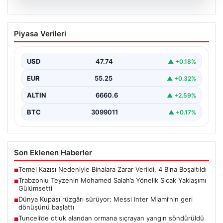
07.08.2026
Trabzonlu Teyzenin Mohamed Salah’a
Piyasa Verileri
Yönelik Sıcak Yaklaşımı Gülümsetti
Trabzonspor’un yeni transferi, dünya yıldızı Mohamed
Salah, bir reklam filmi çekimi için Trabzon'un Araklı…
USD
47.74
▲ +0.18%
EUR
55.25
▲ +0.32%
ALTIN
6660.6
▲ +2.59%
BTC
3099011
▲ +0.17%
Son Eklenen Haberler
Temel Kazısı Nedeniyle Binalara Zarar Verildi, 4 Bina Boşaltıldı
■
Trabzonlu Teyzenin Mohamed Salah’a Yönelik Sıcak Yaklaşımı
■
Gülümsetti
Dünya Kupası rüzgârı sürüyor: Messi Inter Miami’nin geri
■
dönüşünü başlattı
Tunceli’de otluk alandan ormana sıçrayan yangın söndürüldü
■