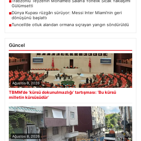
Trabzonlu Teyzenin Mohamed Salah’a Yönelik Sıcak Yaklaşımı
■
Gülümsetti
Dünya Kupası rüzgârı sürüyor: Messi Inter Miami’nin geri
■
dönüşünü başlattı
Tunceli’de otluk alandan ormana sıçrayan yangın söndürüldü
■
Güncel
Ağustos 9, 2026
TBMM’de ‘kürsü dokunulmazlığı’ tartışması: ‘Bu kürsü
milletin kürsüsüdür’
Ağustos 8, 2026