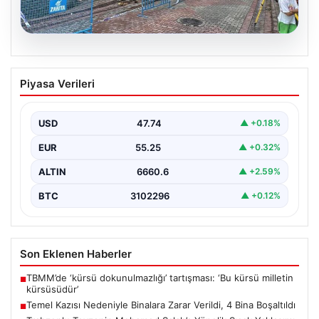
08.08.2026
Temel Kazısı Nedeniyle Binalara Zarar
Piyasa Verileri
Verildi, 4 Bina Boşaltıldı
Sultangazi ilçesinde gerçekleşen inşaat temel kazısı
sırasında ciddi hasarlar oluştu ve bu durum
USD
47.74
▲ +0.18%
sonucunda…
EUR
55.25
▲ +0.32%
ALTIN
6660.6
▲ +2.59%
BTC
3102296
▲ +0.12%
Son Eklenen Haberler
TBMM’de ‘kürsü dokunulmazlığı’ tartışması: ‘Bu kürsü milletin
■
kürsüsüdür’
Temel Kazısı Nedeniyle Binalara Zarar Verildi, 4 Bina Boşaltıldı
■