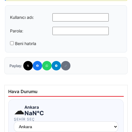
Kullanıcı adı:
Parola:
Beni hatırla
Paylaş:
Hava Durumu
☁
Ankara
NaN°C
ŞEHIR SEÇ