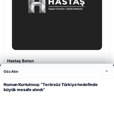
Hastaş Beton
Mayıs 26, 2026
×
Göz Atın
Web sitemizi nasıl kullandığınızı daha iyi anlayabilmek,
deneyiminizi kişiselleştirmek ve geliştirmek amacıyla çerezler
kullanıyoruz.
Çerez Politikamız
Numan Kurtulmuş: “Terörsüz Türkiye hedefinde
büyük mesafe alındı”
Reddet
Kabul Et
© 2026 Güzel Gazete Haberleri