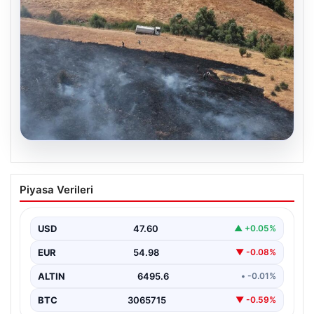
05.08.2026
Tunceli’de otluk alandan ormana
Piyasa Verileri
sıçrayan yangın söndürüldü
USD
47.60
▲ +0.05%
EUR
54.98
▼ -0.08%
ALTIN
6495.6
• -0.01%
BTC
3065715
▼ -0.59%