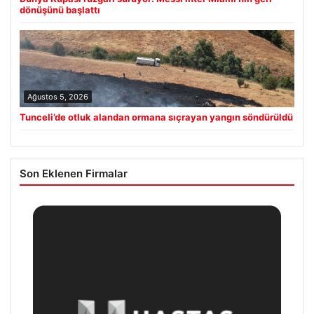
dönüşünü başlattı
Ağustos 5, 2026
Tunceli’de otluk alandan ormana sıçrayan yangın söndürüldü
Son Eklenen Firmalar