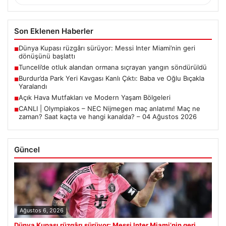
Son Eklenen Haberler
Dünya Kupası rüzgârı sürüyor: Messi Inter Miami’nin geri
■
dönüşünü başlattı
Tunceli’de otluk alandan ormana sıçrayan yangın söndürüldü
■
Burdur’da Park Yeri Kavgası Kanlı Çıktı: Baba ve Oğlu Bıçakla
■
Yaralandı
Açık Hava Mutfakları ve Modern Yaşam Bölgeleri
■
CANLI | Olympiakos – NEC Nijmegen maç anlatımı! Maç ne
■
zaman? Saat kaçta ve hangi kanalda? – 04 Ağustos 2026
Güncel
Ağustos 6, 2026
Dünya Kupası rüzgârı sürüyor: Messi Inter Miami’nin geri