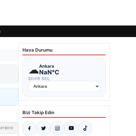
ı
Hava Durumu
☁
Ankara
NaN°C
ŞEHIR SEÇ
Bizi Takip Edin
#19010