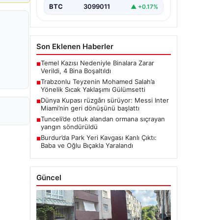
BTC
3099011
▲ +0.17%
Son Eklenen Haberler
Temel Kazısı Nedeniyle Binalara Zarar
■
Verildi, 4 Bina Boşaltıldı
Trabzonlu Teyzenin Mohamed Salah’a
■
Yönelik Sıcak Yaklaşımı Gülümsetti
Dünya Kupası rüzgârı sürüyor: Messi Inter
■
Miami’nin geri dönüşünü başlattı
Tunceli’de otluk alandan ormana sıçrayan
■
yangın söndürüldü
Burdur’da Park Yeri Kavgası Kanlı Çıktı:
■
Baba ve Oğlu Bıçakla Yaralandı
Güncel