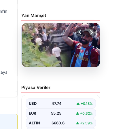
m’ın
Yan Manşet
nkaya
07.08.2026
Trabzonlu Teyzenin
Piyasa Verileri
Mohamed Salah’a Yönelik
Sıcak Yaklaşımı
Gülümsetti
USD
47.74
▲ +0.18%
Trabzonspor’un yeni transferi, dünya
EUR
55.25
▲ +0.32%
yıldızı Mohamed Salah, bir reklam
filmi çekimi için Trabzon'un Araklı…
ALTIN
6660.6
▲ +2.59%