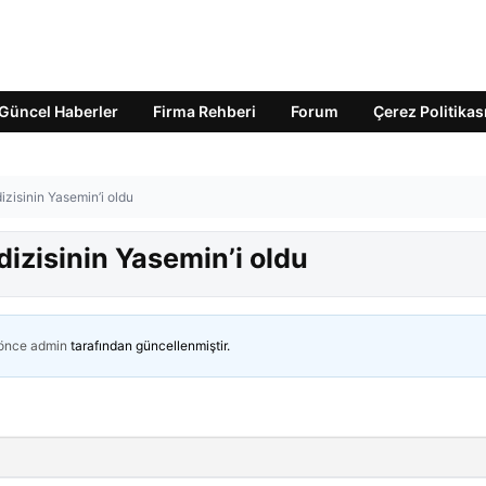
Güncel Haberler
Firma Rehberi
Forum
Çerez Politikas
izisinin Yasemin’i oldu
dizisinin Yasemin’i oldu
 önce
admin
tarafından güncellenmiştir.