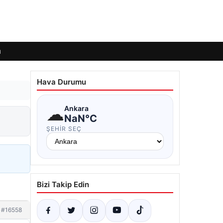
ı
Hava Durumu
☁
Ankara
NaN°C
ŞEHIR SEÇ
Bizi Takip Edin
#16558