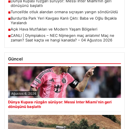
Dünya Kupası rüzgârı sürüyor: Messi Inter Miami’nin geri
■
dönüşünü başlattı
Tunceli’de otluk alandan ormana sıçrayan yangın söndürüldü
■
Burdur’da Park Yeri Kavgası Kanlı Çıktı: Baba ve Oğlu Bıçakla
■
Yaralandı
Açık Hava Mutfakları ve Modern Yaşam Bölgeleri
■
CANLI | Olympiakos – NEC Nijmegen maç anlatımı! Maç ne
■
zaman? Saat kaçta ve hangi kanalda? – 04 Ağustos 2026
Güncel
Ağustos 6, 2026
Dünya Kupası rüzgârı sürüyor: Messi Inter Miami’nin geri
dönüşünü başlattı