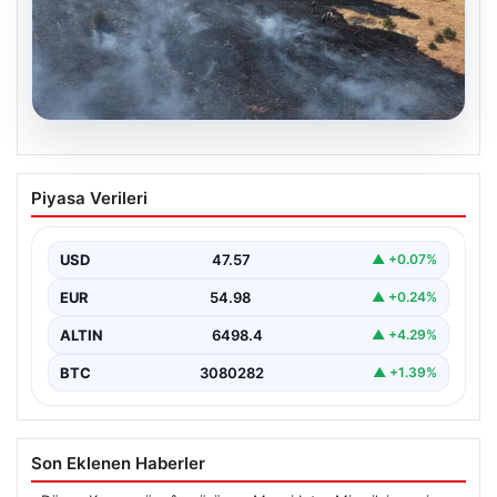
05.08.2026
Tunceli’de otluk alandan ormana
Piyasa Verileri
sıçrayan yangın söndürüldü
USD
47.57
▲ +0.07%
EUR
54.98
▲ +0.24%
ALTIN
6498.4
▲ +4.29%
BTC
3080282
▲ +1.39%
Son Eklenen Haberler