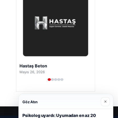
Hastaş Beton
Mayıs 26, 2026
×
Göz Atın
Psikolog uyardı: Uyumadan en az 20