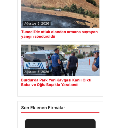
Ağustos 5, 2026
Tunceli’de otluk alandan ormana sıçrayan
yangın söndürüldü
Ağustos 5, 2026
Burdur’da Park Yeri Kavgası Kanlı Çıktı:
Baba ve Oğlu Bıçakla Yaralandı
Son Eklenen Firmalar