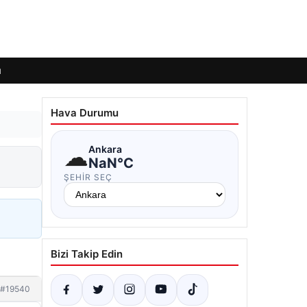
ı
Hava Durumu
☁
Ankara
NaN°C
ŞEHIR SEÇ
Bizi Takip Edin
#19540