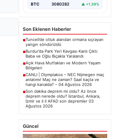
BTC
3080282
▲ +1.39%
Son Eklenen Haberler
Tunceli’de otluk alandan ormana sıçrayan
■
yangın söndürüldü
Burdur’da Park Yeri Kavgası Kanlı Çıktı:
■
Baba ve Oğlu Bıçakla Yaralandı
Açık Hava Mutfakları ve Modern Yaşam
■
Bölgeleri
CANLI | Olympiakos – NEC Nijmegen maç
■
anlatımı! Maç ne zaman? Saat kaçta ve
hangi kanalda? – 04 Ağustos 2026
Son dakika deprem mi oldu? Az önce
■
deprem nerede oldu? İstanbul, Ankara,
İzmir ve il il AFAD son depremler 03
Ağustos 2026
Güncel