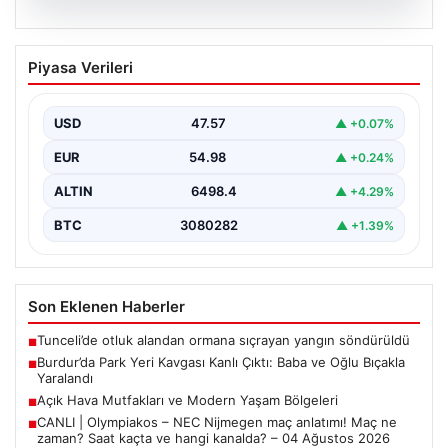
05.08.2026
Burdur’da Park Yeri Kavgası Kanlı Çıktı:
Piyasa Verileri
Baba ve Oğlu Bıçakla Yaralandı
Burdur merkezinde araç park etme konusunda yaşanan
anlaşmazlık, komşular arasında kısa sürede büyüyerek
USD
47.57
▲ +0.07%
kanlı…
EUR
54.98
▲ +0.24%
ALTIN
6498.4
▲ +4.29%
BTC
3080282
▲ +1.39%
Son Eklenen Haberler
Tunceli’de otluk alandan ormana sıçrayan yangın söndürüldü
■
Burdur’da Park Yeri Kavgası Kanlı Çıktı: Baba ve Oğlu Bıçakla
■
Yaralandı
Açık Hava Mutfakları ve Modern Yaşam Bölgeleri
■
CANLI | Olympiakos – NEC Nijmegen maç anlatımı! Maç ne
■
zaman? Saat kaçta ve hangi kanalda? – 04 Ağustos 2026