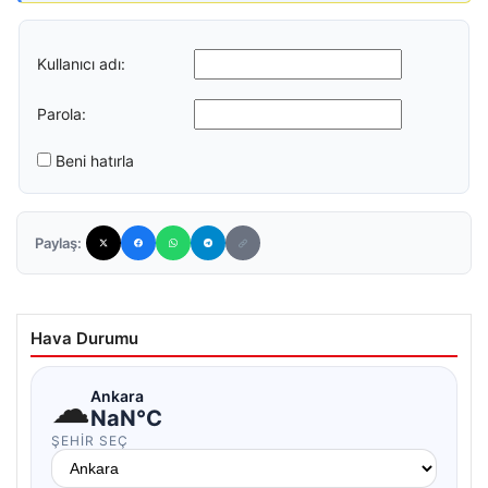
Kullanıcı adı:
Parola:
Beni hatırla
Paylaş:
Hava Durumu
☁
Ankara
NaN°C
ŞEHIR SEÇ