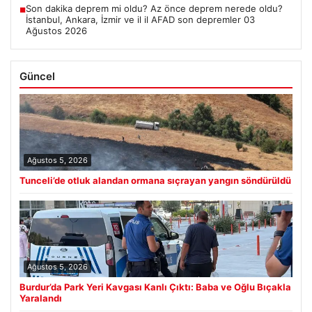
Son dakika deprem mi oldu? Az önce deprem nerede oldu?
■
İstanbul, Ankara, İzmir ve il il AFAD son depremler 03
Ağustos 2026
Güncel
Ağustos 5, 2026
Tunceli’de otluk alandan ormana sıçrayan yangın söndürüldü
Ağustos 5, 2026
Burdur’da Park Yeri Kavgası Kanlı Çıktı: Baba ve Oğlu Bıçakla
Yaralandı