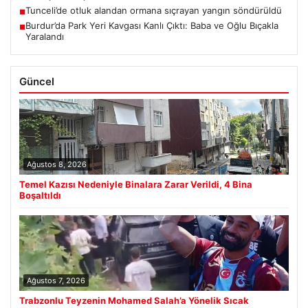
Tunceli’de otluk alandan ormana sıçrayan yangın söndürüldü
■
Burdur’da Park Yeri Kavgası Kanlı Çıktı: Baba ve Oğlu Bıçakla
■
Yaralandı
Güncel
Ağustos 8, 2026
Temel Kazısı Nedeniyle Binalara Zarar Verildi, 4 Bina
Boşaltıldı
Ağustos 7, 2026
Trabzonlu Teyzenin Mohamed Salah’a Yönelik Sıcak