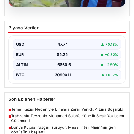
07.08.2026
Trabzonlu Teyzenin Mohamed Salah’a
Piyasa Verileri
Yönelik Sıcak Yaklaşımı Gülümsetti
Trabzonspor’un yeni transferi, dünya yıldızı Mohamed
Salah, bir reklam filmi çekimi için Trabzon'un Araklı…
USD
47.74
▲ +0.18%
EUR
55.25
▲ +0.32%
ALTIN
6660.6
▲ +2.59%
BTC
3099011
▲ +0.17%
Son Eklenen Haberler
Temel Kazısı Nedeniyle Binalara Zarar Verildi, 4 Bina Boşaltıldı
■
Trabzonlu Teyzenin Mohamed Salah’a Yönelik Sıcak Yaklaşımı
■
Gülümsetti
Dünya Kupası rüzgârı sürüyor: Messi Inter Miami’nin geri
■
dönüşünü başlattı