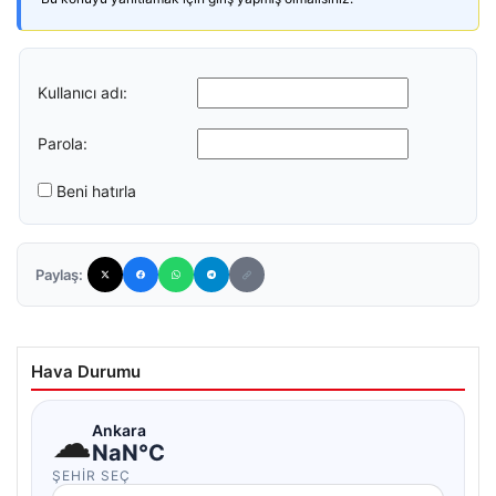
Kullanıcı adı:
Parola:
Beni hatırla
Paylaş:
Hava Durumu
☁
Ankara
NaN°C
ŞEHIR SEÇ