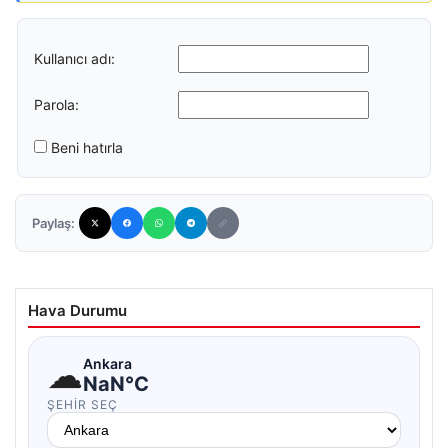
Kullanıcı adı:
Parola:
Beni hatırla
Paylaş:
Hava Durumu
☁
Ankara
NaN°C
ŞEHIR SEÇ