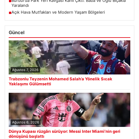
Burdur’da Park Yeri Kavgası Kanlı Çıktı: Baba ve Oğlu Bıçakla
■
Yaralandı
Açık Hava Mutfakları ve Modern Yaşam Bölgeleri
■
Güncel
Ağustos 7, 2026
Trabzonlu Teyzenin Mohamed Salah’a Yönelik Sıcak
Yaklaşımı Gülümsetti
Ağustos 6, 2026
Dünya Kupası rüzgârı sürüyor: Messi Inter Miami’nin geri
dönüşünü başlattı