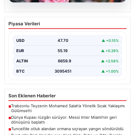
06.08.2026
Dünya Kupası rüzgârı sürüyor: Messi
Piyasa Verileri
Inter Miami’nin geri dönüşünü başlattı
Inter Miami, Leagues Cup maçında Atletico San Luis
karşısında geriye düştüğü bir mücadelede sahadan…
USD
47.70
▲ +0.15%
EUR
55.19
▲ +0.29%
ALTIN
6659.9
▲ +2.58%
BTC
3095451
▲ +1.00%
Son Eklenen Haberler
Trabzonlu Teyzenin Mohamed Salah’a Yönelik Sıcak Yaklaşımı
■
Gülümsetti
Dünya Kupası rüzgârı sürüyor: Messi Inter Miami’nin geri
■
dönüşünü başlattı
Tunceli’de otluk alandan ormana sıçrayan yangın söndürüldü
■