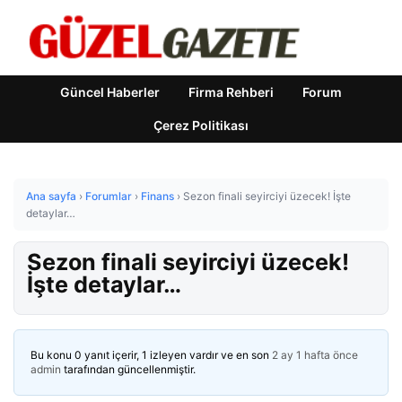
Güncel Haberler
Firma Rehberi
Forum
Çerez Politikası
Ana sayfa
›
Forumlar
›
Finans
›
Sezon finali seyirciyi üzecek! İşte
detaylar…
Sezon finali seyirciyi üzecek!
İşte detaylar…
Bu konu 0 yanıt içerir, 1 izleyen vardır ve en son
2 ay 1 hafta önce
admin
tarafından güncellenmiştir.