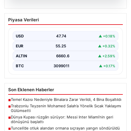
07.08.2026
Trabzonlu Teyzenin Mohamed Salah’a
Piyasa Verileri
Yönelik Sıcak Yaklaşımı Gülümsetti
Trabzonspor’un yeni transferi, dünya yıldızı Mohamed
Salah, bir reklam filmi çekimi için Trabzon'un Araklı…
USD
47.74
▲ +0.18%
EUR
55.25
▲ +0.32%
ALTIN
6660.6
▲ +2.59%
BTC
3099011
▲ +0.17%
Son Eklenen Haberler
Temel Kazısı Nedeniyle Binalara Zarar Verildi, 4 Bina Boşaltıldı
■
Trabzonlu Teyzenin Mohamed Salah’a Yönelik Sıcak Yaklaşımı
■
Gülümsetti
Dünya Kupası rüzgârı sürüyor: Messi Inter Miami’nin geri
■
dönüşünü başlattı
Tunceli’de otluk alandan ormana sıçrayan yangın söndürüldü
■