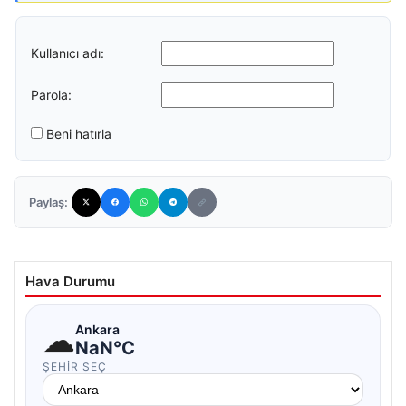
Kullanıcı adı:
Parola:
Beni hatırla
Paylaş:
Hava Durumu
☁
Ankara
NaN°C
ŞEHIR SEÇ