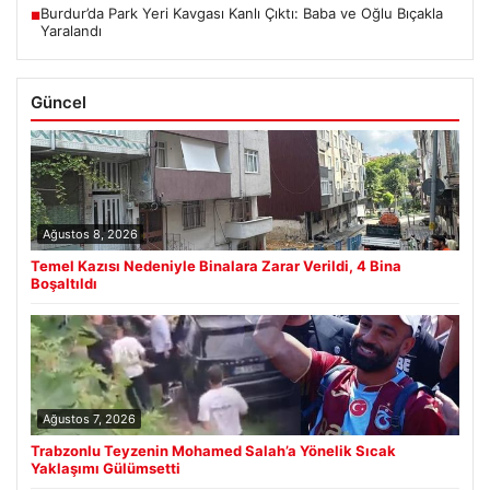
Burdur’da Park Yeri Kavgası Kanlı Çıktı: Baba ve Oğlu Bıçakla
■
Yaralandı
Güncel
Ağustos 8, 2026
Temel Kazısı Nedeniyle Binalara Zarar Verildi, 4 Bina
Boşaltıldı
Ağustos 7, 2026
Trabzonlu Teyzenin Mohamed Salah’a Yönelik Sıcak
Yaklaşımı Gülümsetti