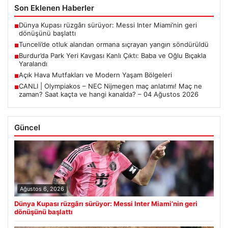
Son Eklenen Haberler
Dünya Kupası rüzgârı sürüyor: Messi Inter Miami’nin geri
■
dönüşünü başlattı
Tunceli’de otluk alandan ormana sıçrayan yangın söndürüldü
■
Burdur’da Park Yeri Kavgası Kanlı Çıktı: Baba ve Oğlu Bıçakla
■
Yaralandı
Açık Hava Mutfakları ve Modern Yaşam Bölgeleri
■
CANLI | Olympiakos – NEC Nijmegen maç anlatımı! Maç ne
■
zaman? Saat kaçta ve hangi kanalda? – 04 Ağustos 2026
Güncel
Ağustos 6, 2026
Dünya Kupası rüzgârı sürüyor: Messi Inter Miami’nin geri
dönüşünü başlattı