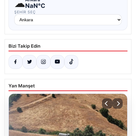
☁
NaN°C
ŞEHIR SEÇ
Bizi Takip Edin
Yan Manşet