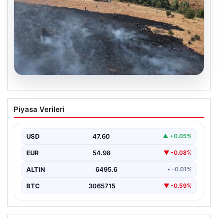
05.08.2026
Tunceli’de otluk alandan ormana
Piyasa Verileri
sıçrayan yangın söndürüldü
USD
47.60
▲ +0.05%
EUR
54.98
▼ -0.08%
ALTIN
6495.6
• -0.01%
BTC
3065715
▼ -0.59%