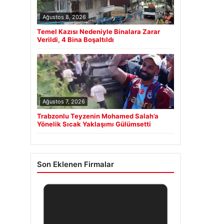
Ağustos 8, 2026
Temel Kazısı Nedeniyle Binalara Zarar
Verildi, 4 Bina Boşaltıldı
Ağustos 7, 2026
Trabzonlu Teyzenin Mohamed Salah’a
Yönelik Sıcak Yaklaşımı Gülümsetti
Son Eklenen Firmalar