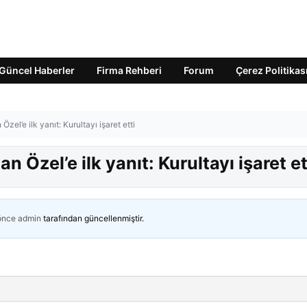
Güncel Haberler
Firma Rehberi
Forum
Çerez Politikas
zel’e ilk yanıt: Kurultayı işaret etti
n Özel’e ilk yanıt: Kurultayı işaret et
 önce
admin
tarafından güncellenmiştir.