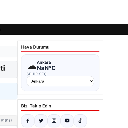
ı
Hava Durumu
☁
Ankara
ti
NaN°C
ŞEHIR SEÇ
Bizi Takip Edin
#19187