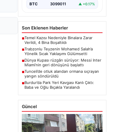
BTC
3099011
▲ +0.17%
Son Eklenen Haberler
Temel Kazısı Nedeniyle Binalara Zarar
■
Verildi, 4 Bina Boşaltıldı
Trabzonlu Teyzenin Mohamed Salah’a
■
Yönelik Sıcak Yaklaşımı Gülümsetti
Dünya Kupası rüzgârı sürüyor: Messi Inter
■
Miami’nin geri dönüşünü başlattı
Tunceli’de otluk alandan ormana sıçrayan
■
yangın söndürüldü
Burdur’da Park Yeri Kavgası Kanlı Çıktı:
■
Baba ve Oğlu Bıçakla Yaralandı
Güncel