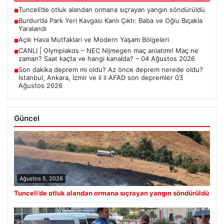
Tunceli’de otluk alandan ormana sıçrayan yangın söndürüldü
■
Burdur’da Park Yeri Kavgası Kanlı Çıktı: Baba ve Oğlu Bıçakla
■
Yaralandı
Açık Hava Mutfakları ve Modern Yaşam Bölgeleri
■
CANLI | Olympiakos – NEC Nijmegen maç anlatımı! Maç ne
■
zaman? Saat kaçta ve hangi kanalda? – 04 Ağustos 2026
Son dakika deprem mi oldu? Az önce deprem nerede oldu?
■
İstanbul, Ankara, İzmir ve il il AFAD son depremler 03
Ağustos 2026
Güncel
Ağustos 5, 2026
Tunceli’de otluk alandan ormana sıçrayan yangın söndürüldü