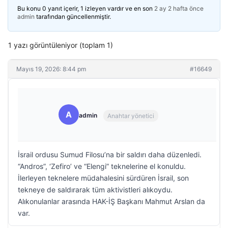
Bu konu 0 yanıt içerir, 1 izleyen vardır ve en son
2 ay 2 hafta önce
admin
tarafından güncellenmiştir.
1 yazı görüntüleniyor (toplam 1)
Mayıs 19, 2026: 8:44 pm
#16649
A
admin
Anahtar yönetici
İsrail ordusu Sumud Filosu’na bir saldırı daha düzenledi.
“Andros”, ‘Zefiro’ ve “Elengi” teknelerine el konuldu.
İlerleyen teknelere müdahalesini sürdüren İsrail, son
tekneye de saldırarak tüm aktivistleri alıkoydu.
Alıkonulanlar arasında HAK-İŞ Başkanı Mahmut Arslan da
var.