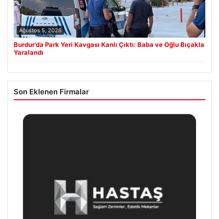
Ağustos 5, 2026
Burdur’da Park Yeri Kavgası Kanlı Çıktı: Baba ve Oğlu Bıçakla
Yaralandı
Son Eklenen Firmalar