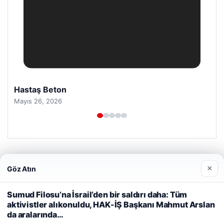
Hastaş Beton
Mayıs 26, 2026
×
Göz Atın
Web sitemizi nasıl kullandığınızı daha iyi anlayabilmek,
© 2026 Güzel Gazete Haberleri
deneyiminizi kişiselleştirmek ve geliştirmek amacıyla çerezler
Sumud Filosu’na İsrail’den bir saldırı daha: Tüm
io
kullanıyoruz.
Çerez Politikamız
aktivistler alıkonuldu, HAK-İŞ Başkanı Mahmut Arslan
da aralarında…
Reddet
Kabul Et