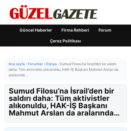
Güncel Haberler
Firma Rehberi
Forum
Çerez Politikası
Ana sayfa
›
Forumlar
›
Dünya
›
Sumud Filosu’na İsrail’den bir saldırı
daha: Tüm aktivistler alıkonuldu, HAK-İŞ Başkanı Mahmut Arslan da
aralarında…
Sumud Filosu’na İsrail’den bir
saldırı daha: Tüm aktivistler
alıkonuldu, HAK-İŞ Başkanı
Mahmut Arslan da aralarında…