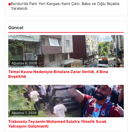
Burdur’da Park Yeri Kavgası Kanlı Çıktı: Baba ve Oğlu Bıçakla
■
Yaralandı
Güncel
Ağustos 8, 2026
Temel Kazısı Nedeniyle Binalara Zarar Verildi, 4 Bina
Boşaltıldı
Ağustos 7, 2026
Trabzonlu Teyzenin Mohamed Salah’a Yönelik Sıcak
Yaklaşımı Gülümsetti