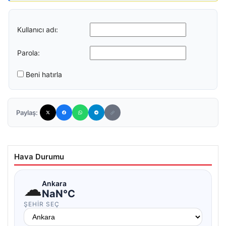
Kullanıcı adı:
Parola:
Beni hatırla
Paylaş:
Hava Durumu
☁
Ankara
NaN°C
ŞEHIR SEÇ