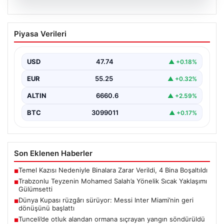
07.08.2026
Trabzonlu Teyzenin Mohamed Salah’a
Piyasa Verileri
Yönelik Sıcak Yaklaşımı Gülümsetti
Trabzonspor’un yeni transferi, dünya yıldızı Mohamed
Salah, bir reklam filmi çekimi için Trabzon'un Araklı…
USD
47.74
▲ +0.18%
EUR
55.25
▲ +0.32%
ALTIN
6660.6
▲ +2.59%
BTC
3099011
▲ +0.17%
Son Eklenen Haberler
Temel Kazısı Nedeniyle Binalara Zarar Verildi, 4 Bina Boşaltıldı
■
Trabzonlu Teyzenin Mohamed Salah’a Yönelik Sıcak Yaklaşımı
■
Gülümsetti
Dünya Kupası rüzgârı sürüyor: Messi Inter Miami’nin geri
■
dönüşünü başlattı
Tunceli’de otluk alandan ormana sıçrayan yangın söndürüldü
■