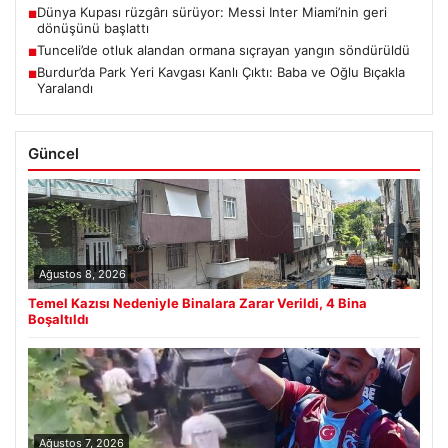
Dünya Kupası rüzgârı sürüyor: Messi Inter Miami’nin geri
■
dönüşünü başlattı
Tunceli’de otluk alandan ormana sıçrayan yangın söndürüldü
■
Burdur’da Park Yeri Kavgası Kanlı Çıktı: Baba ve Oğlu Bıçakla
■
Yaralandı
Güncel
Ağustos 8, 2026
Temel Kazısı Nedeniyle Binalara Zarar Verildi, 4 Bina
Boşaltıldı
Ağustos 7, 2026