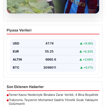
07.08.2026
Trabzonlu Teyzenin Mohamed Salah’a
Piyasa Verileri
Yönelik Sıcak Yaklaşımı Gülümsetti
Trabzonspor’un yeni transferi, dünya yıldızı Mohamed
Salah, bir reklam filmi çekimi için Trabzon'un Araklı…
USD
47.74
▲ +0.18%
EUR
55.25
▲ +0.32%
ALTIN
6660.6
▲ +2.59%
BTC
3099011
▲ +0.17%
Son Eklenen Haberler
Temel Kazısı Nedeniyle Binalara Zarar Verildi, 4 Bina Boşaltıldı
■
Trabzonlu Teyzenin Mohamed Salah’a Yönelik Sıcak Yaklaşımı
■
Gülümsetti