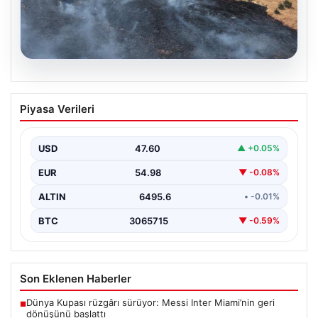
05.08.2026
Tunceli’de otluk alandan ormana
Piyasa Verileri
sıçrayan yangın söndürüldü
USD
47.60
▲ +0.05%
EUR
54.98
▼ -0.08%
ALTIN
6495.6
• -0.01%
BTC
3065715
▼ -0.59%
Son Eklenen Haberler
Dünya Kupası rüzgârı sürüyor: Messi Inter Miami’nin geri
■
dönüşünü başlattı