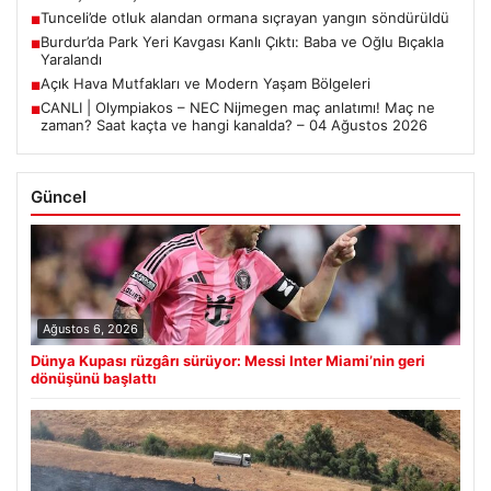
Tunceli’de otluk alandan ormana sıçrayan yangın söndürüldü
■
Burdur’da Park Yeri Kavgası Kanlı Çıktı: Baba ve Oğlu Bıçakla
■
Yaralandı
Açık Hava Mutfakları ve Modern Yaşam Bölgeleri
■
CANLI | Olympiakos – NEC Nijmegen maç anlatımı! Maç ne
■
zaman? Saat kaçta ve hangi kanalda? – 04 Ağustos 2026
Güncel
Ağustos 6, 2026
Dünya Kupası rüzgârı sürüyor: Messi Inter Miami’nin geri
dönüşünü başlattı