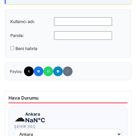
Kullanıcı adı:
Parola:
Beni hatırla
Paylaş:
Hava Durumu
☁
Ankara
NaN°C
ŞEHIR SEÇ