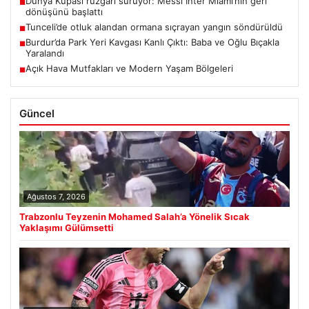
Dünya Kupası rüzgârı sürüyor: Messi Inter Miami’nin geri
■
dönüşünü başlattı
Tunceli’de otluk alandan ormana sıçrayan yangın söndürüldü
■
Burdur’da Park Yeri Kavgası Kanlı Çıktı: Baba ve Oğlu Bıçakla
■
Yaralandı
Açık Hava Mutfakları ve Modern Yaşam Bölgeleri
■
Güncel
Ağustos 7, 2026
Trabzonlu Teyzenin Mohamed Salah’a Yönelik Sıcak
Yaklaşımı Gülümsetti