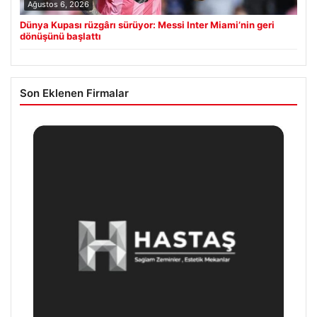
Ağustos 6, 2026
Dünya Kupası rüzgârı sürüyor: Messi Inter Miami’nin geri
dönüşünü başlattı
Son Eklenen Firmalar