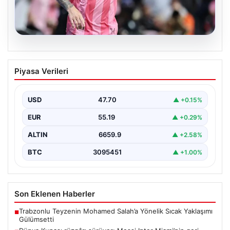
06.08.2026
Dünya Kupası rüzgârı sürüyor: Messi
Piyasa Verileri
Inter Miami’nin geri dönüşünü başlattı
Inter Miami, Leagues Cup maçında Atletico San Luis
karşısında geriye düştüğü bir mücadelede sahadan…
USD
47.70
▲ +0.15%
EUR
55.19
▲ +0.29%
ALTIN
6659.9
▲ +2.58%
BTC
3095451
▲ +1.00%
Son Eklenen Haberler
Trabzonlu Teyzenin Mohamed Salah’a Yönelik Sıcak Yaklaşımı
■
Gülümsetti